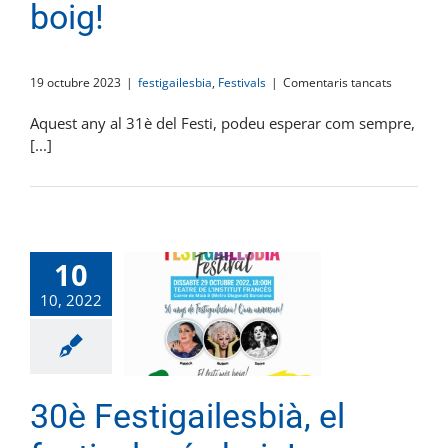
boig!
a
19 octubre 2023
|
festigailesbia
,
Festivals
|
Comentaris tancats
El
Festi
Aquest any al 31è del Festi, podeu esperar com sempre,
,
[...]
el
festival
més
boig!
10
10, 2022
30è Festigailesbià, el