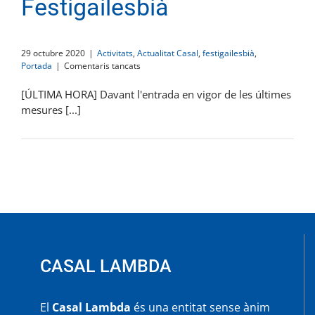
Festigailesbià
29 octubre 2020
|
Activitats
,
Actualitat Casal
,
festigailesbià
,
a
Portada
|
Comentaris tancats
AJORNAT
el
[ÚLTIMA HORA] Davant l'entrada en vigor de les últimes
Festigailesbià
mesures [...]
CASAL LAMBDA
El
Casal Lambda
és una entitat sense ànim