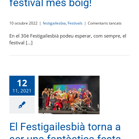
festival més boig!
a
10 octubre 2022
|
festigailesbia
,
Festivals
|
Comentaris tancats
30è
Festigaile
En el 30è Festigailesbià podeu esperar, com sempre, el
el
festival [...]
festival
més
boig!
12
11, 2021
El Festigailesbià torna a