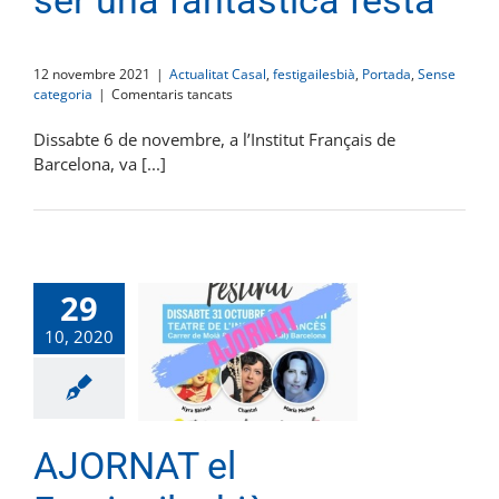
ser una fantàstica festa
12 novembre 2021
|
Actualitat Casal
,
festigailesbià
,
Portada
,
Sense
a
categoria
|
Comentaris tancats
El
Festigailesbià
Dissabte 6 de novembre, a l’Institut Français de
torna
Barcelona, va [...]
a
ser
una
fantàstica
festa
29
10, 2020
AJORNAT el