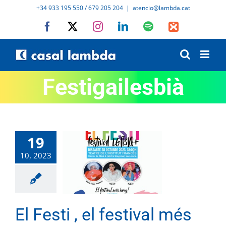
Skip
+34 933 195 550 / 679 205 204
|
atencio@lambda.cat
to
Facebook
X
Instagram
LinkedIn
Spotify
IVoox
content
Festigailesbià
19
10, 2023
El Festi , el festival més