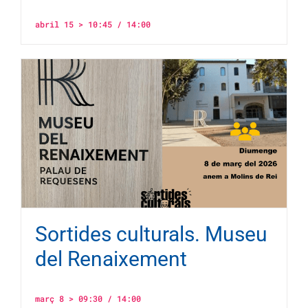
abril 15 > 10:45
/
14:00
Sortides culturals. Museu
del Renaixement
març 8 > 09:30
/
14:00