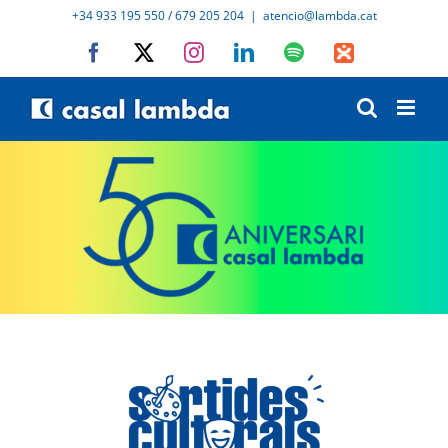
Skip
+34 933 195 550 / 679 205 204
|
atencio@lambda.cat
to
Facebook
X
Instagram
LinkedIn
Spotify
IVoox
content