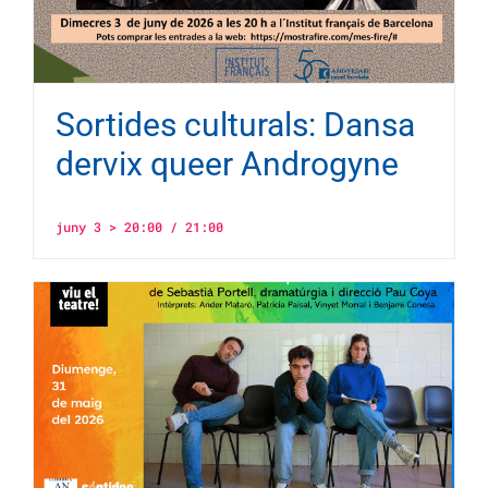
Sortides culturals: Dansa
dervix queer Androgyne
juny 3 > 20:00
/
21:00