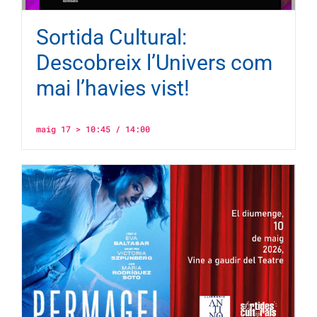
Sortida Cultural:
Descobreix l’Univers com
mai l’havies vist!
maig 17 > 10:45
/
14:00