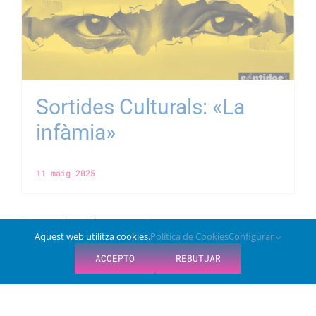
Sortides Culturals: «La
infàmia»
11 maig 2025
Aquest web utilitza cookies.
Política de Cookies
Configurar
ACCEPTO
REBUTJAR