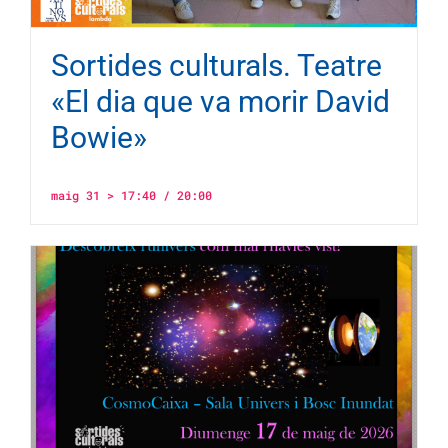
Sortides culturals. Teatre
«El dia que va morir David
Bowie»
maig 31 > 17:40
/
20:00