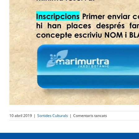
a
10 abril 2019
|
Sortides Culturals
|
Comentaris tancats
Jardí
botànic
de
Blanes