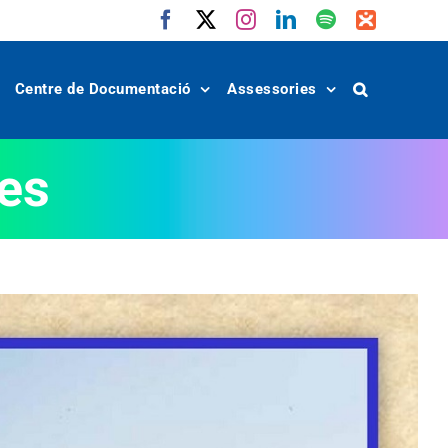
Facebook
X
Instagram
LinkedIn
Spotify
IVoox
Centre de Documentació
Assessories
nes