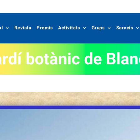
al
Revista
Premis
Activitats
Grups
Serveis
rdí botànic de Bla