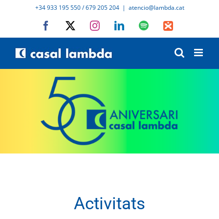
Skip
+34 933 195 550 / 679 205 204
|
atencio@lambda.cat
to
Facebook
X
Instagram
LinkedIn
Spotify
IVoox
content
Activitats