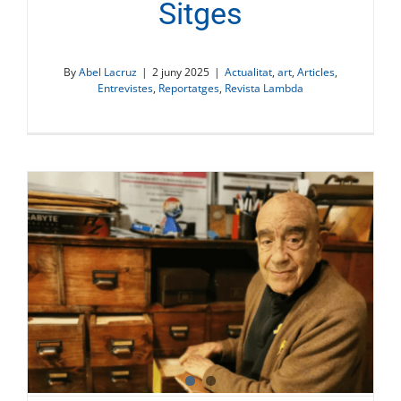
Sitges
By
Abel Lacruz
|
2 juny 2025
|
Actualitat
,
art
,
Articles
,
Entrevistes
,
Reportatges
,
Revista Lambda