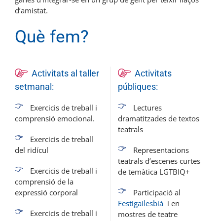
d’amistat.
Què fem?
Activitats al taller
Activitats
setmanal:
públiques:
Exercicis de treball i
Lectures
comprensió emocional.
dramatitzades de textos
teatrals
Exercicis de treball
del ridícul
Representacions
teatrals d’escenes curtes
Exercicis de treball i
de temàtica LGTBIQ+
comprensió de la
expressió corporal
Participació al
Festigailesbià
i en
Exercicis de treball i
mostres de teatre