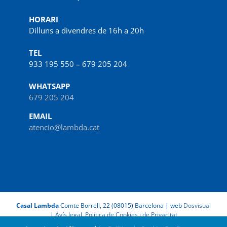
HORARI
Dilluns a divendres de 16h a 20h
TEL
933 195 550 – 679 205 204
WHATSAPP
679 205 204
EMAIL
atencio@lambda.cat
Casal Lambda
Comte Borrell, 22 (08015) Barcelona | web
Dosvisual
|
Avís legal, Política de Cookies i de Privacitat