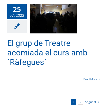
25
07, 2022
El grup de Treatre
acomiada el curs amb
`Ràfegues´
Read More
Següent
1
2