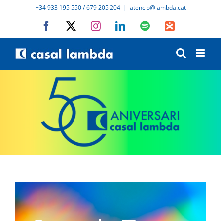
Skip
+34 933 195 550 / 679 205 204
|
atencio@lambda.cat
to
Facebook
X
Instagram
LinkedIn
Spotify
IVoox
content