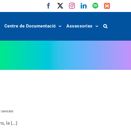
Facebook
X
Instagram
LinkedIn
Spotify
IVoox
Centre de Documentació
Assessories
a
 tancats
Adeu
a
 la [...]
Núria