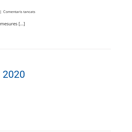
a
|
Comentaris tancats
AJORNAT
el
mesures [...]
Festigailesbià
à 2020