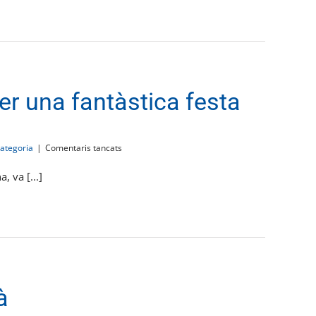
Feliu
ser una fantàstica festa
a
ategoria
|
Comentaris tancats
El
Festigailesbià
, va [...]
torna
a
ser
una
fantàstica
festa
à