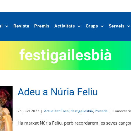
al
Revista
Premis
Activitats
Grups
Serveis
festigailesbià
Adeu a Núria Feliu
25 juliol 2022
|
Actualitat Casal
,
festigailesbià
,
Portada
|
Comentaris
Ha marxat Núria Feliu, però recordarem les seves cançons,