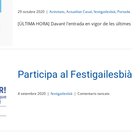
29 octubre 2020
|
Activitats
,
Actualitat Casal
,
festigailesbià
,
Portada
[ÚLTIMA HORA] Davant l'entrada en vigor de les últimes 
Participa al Festigailesbi
a
4 setembre 2020
|
festigailesbià
|
Comentaris tancats
Participa
al
Festigailesbià
2020