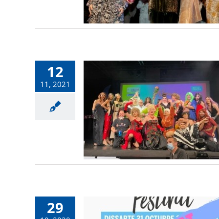
12
11, 2021
29