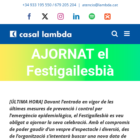
Skip
+34 933 195 550 / 679 205 204
|
atencio@lambda.cat
to
Facebook
X
Instagram
LinkedIn
Spotify
IVoox
content
AJORNAT el
Festigailesbià
[ÚLTIMA HORA] Davant l’entrada en vigor de les
últimes mesures de prevenció i control per
l’emergència epidemiològica, el Festigailesbià es veu
obligat a ajornar la seva celebració. Amb el compromís
de poder gaudir d’un vespre d’espectacle i diversió, des
de l’organització s’intentarà buscar una nova data de