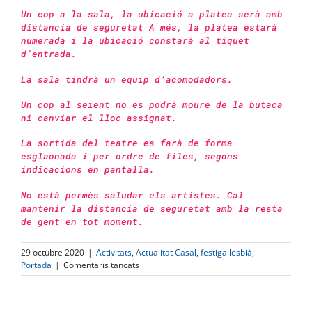
Un cop a la sala, la ubicació a platea serà amb
distancia de seguretat A més, la platea estarà
numerada i la ubicació constarà al tiquet
d’entrada.
La sala tindrà un equip d’acomodadors.
Un cop al seient no es podrà moure de la butaca
ni canviar el lloc assignat.
La sortida del teatre es farà de forma
esglaonada i per ordre de files, segons
indicacions en pantalla.
No està permès saludar els artistes. Cal
mantenir la distancia de seguretat amb la resta
de gent en tot moment.
29 octubre 2020
|
Activitats
,
Actualitat Casal
,
festigailesbià
,
a
Portada
|
Comentaris tancats
AJORNAT
el
Festigailesbià