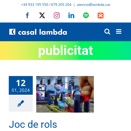
Skip
+34 933 195 550 / 679 205 204
|
atencio@lambda.cat
to
Facebook
X
Instagram
LinkedIn
Spotify
IVoox
content
publicitat
12
01, 2024
Joc de rols