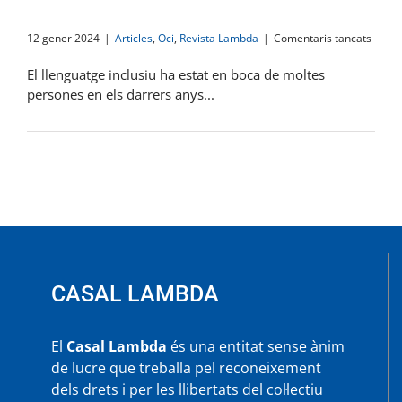
a
12 gener 2024
|
Articles
,
Oci
,
Revista Lambda
|
Comentaris tancats
Joc
de
El llenguatge inclusiu ha estat en boca de moltes
rols
persones en els darrers anys...
CASAL LAMBDA
El
Casal Lambda
és una entitat sense ànim
de lucre que treballa pel reconeixement
dels drets i per les llibertats del col·lectiu