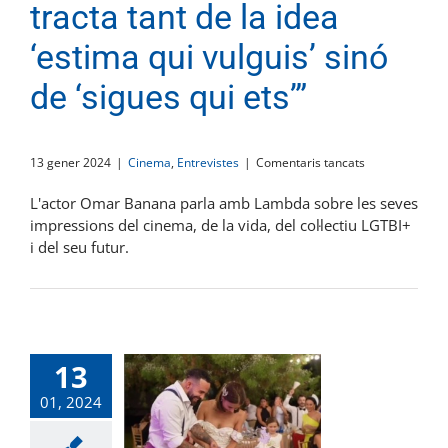
tracta tant de la idea
‘estima qui vulguis’ sinó
de ‘sigues qui ets’”
a
13 gener 2024
|
Cinema
,
Entrevistes
|
Comentaris tancats
Omar
Banana:
L'actor Omar Banana parla amb Lambda sobre les seves
“No
impressions del cinema, de la vida, del col·lectiu LGTBI+
es
i del seu futur.
tracta
tant
de
la
idea
‘estima
qui
13
vulguis’
sinó
01, 2024
de
‘sigues