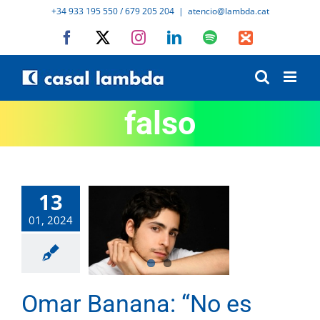
Skip
+34 933 195 550 / 679 205 204
|
atencio@lambda.cat
to
Facebook
X
Instagram
LinkedIn
Spotify
IVoox
content
falso
13
01, 2024
Omar Banana: “No es