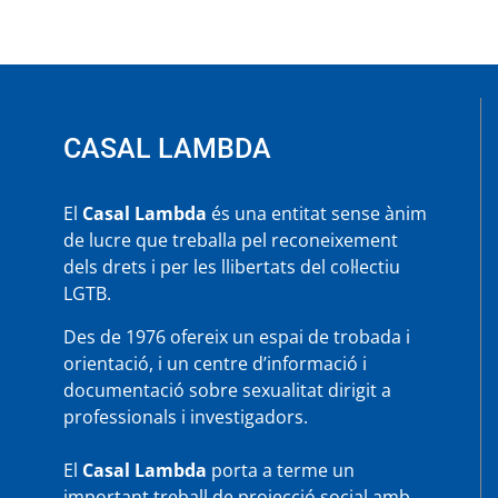
hauria
de
fomentar
la
normalitat
i
no
CASAL LAMBDA
crear
confusió”
El
Casal Lambda
és una entitat sense ànim
de lucre que treballa pel reconeixement
dels drets i per les llibertats del col·lectiu
LGTB.
Des de 1976 ofereix un espai de trobada i
orientació, i un centre d’informació i
documentació sobre sexualitat dirigit a
professionals i investigadors.
El
Casal Lambda
porta a terme un
important treball de projecció social amb