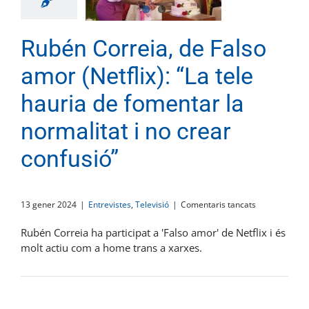
qui
ets’”
Rubén Correia, de Falso
amor (Netflix): “La tele
hauria de fomentar la
normalitat i no crear
confusió”
a
13 gener 2024
|
Entrevistes
,
Televisió
|
Comentaris tancats
Rubén
Correia,
Rubén Correia ha participat a 'Falso amor' de Netflix i és
de
molt actiu com a home trans a xarxes.
Falso
amor
(Netflix):
“La
tele