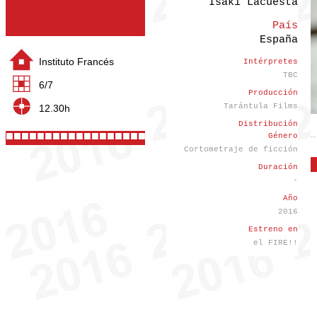
Isaki Lacuesta
País
España
Instituto Francés
Intérpretes
TBC
6/7
Producción
Tarántula Films
12.30h
Distribución
■■■■■■■■■■■■■■■■■■■■■■
..
Género
Cortometraje de ficción
Duración
-
Año
2016
Estreno en
el FIRE!!