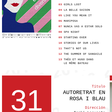
03
GIRLS LOST
04
LA BELLE SAISON
05
LIKE YOU MEAN IT
06
MARIPOSA
07
NUNCA VAS A ESTAR SOLO
08
SPA NIGHT
09
STARTING OVER
10
STORIES OF OUR LIVES
11
THAT’S NOT US
12
THE SUMMER OF SANGAILE
13
THÉO ET HUGO DANS
LE MÊME BATEAU
31
Título
AUTORETRAT EN
ROSA I BLAU
Dirección