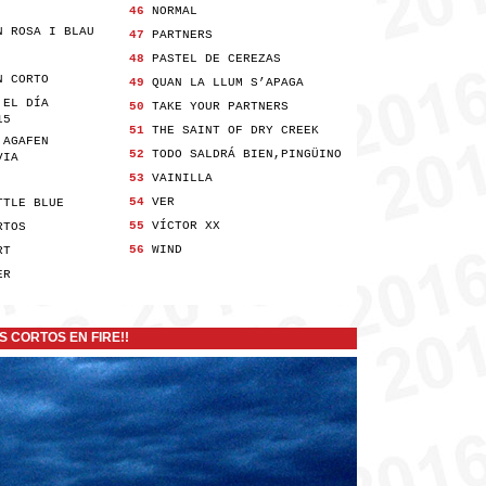
46
NORMAL
N ROSA I BLAU
47
PARTNERS
48
PASTEL DE CEREZAS
N CORTO
49
QUAN LA LLUM S’APAGA
 EL DÍA
50
TAKE YOUR PARTNERS
15
51
THE SAINT OF DRY CREEK
 AGAFEN
52
TODO SALDRÁ BIEN,PINGÜINO
IA
53
VAINILLA
54
VER
TTLE BLUE
55
VÍCTOR XX
RTOS
56
WIND
RT
ER
 CORTOS EN FIRE!!