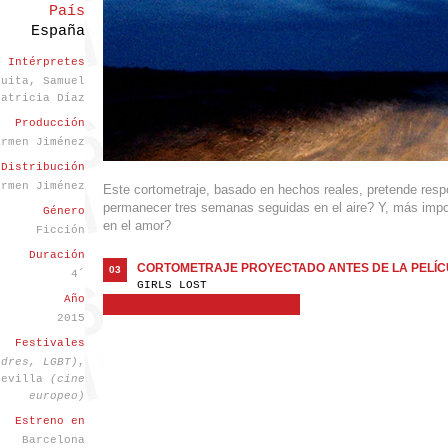
País
España
Intérpretes
guita, Samuel
Patricia Díaz
Producción
armen Jiménez
Distribución
armen Jiménez
Este cortometraje, basado en hechos reales, pretende resp
permanecer tres semanas seguidas en el aire? Y, más impo
Género
en el amor?
Ficción
Duración
CORTOMETRAJE PROYECTADO ANTES DE LA PELÍC
03
4´
GIRLS LOST
Año
2015
Festivales
ndres, LGBT)
,
Sevilla
(cine
europeo)
Estreno en
Barcelona