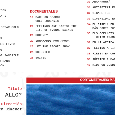
30
ARANPRUNYÀ
31
AUTORETRAT E
ISON
DOCUMENTALES
32
CIGARETTES
AN IT
19
BACK ON BOARD:
33
DIVERSIDAD E
GREG LOUGANIS
34
EL FIRE!! EN
20
FEELINGS ARE FACTS: THE
 ESTAR SOLO
MÁS CORTO 20
LIFE OF YVONNE RAINER
35
ELS OCELLOTS
21
HOCKNEY
L’ÚLTIM TRAMV
ER
22
IRRAWADDI MON AMOUR
36
EN LA AZOTEA
OUR LIVES
23
LET THE RECORD SHOW
37
FEELING A LI
US
24
ORIENTED
38
FIRE!! EN CO
OF SANGAILE
25
SUITED
39
JÚPITER I MA
O DANS
AU
40
KIDS ON GEND
CORTOMETRAJES: MÁS
Título
ALLO?
Dirección
en Jiménez