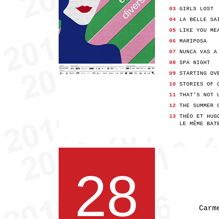
03
GIRLS LOST
04
LA BELLE SA
05
LIKE YOU ME
06
MARIPOSA
07
NUNCA VAS A
08
SPA NIGHT
09
STARTING OV
10
STORIES OF 
11
THAT’S NOT 
12
THE SUMMER 
13
THÉO ET HUG
LE MÊME BATE
28
Carm