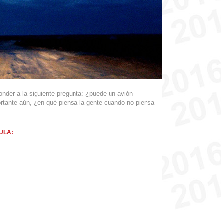
onder a la siguiente pregunta: ¿puede un avión
rtante aún, ¿en qué piensa la gente cuando no piensa
ULA: