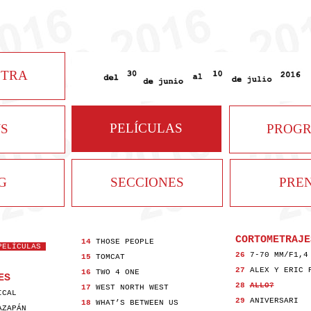
STRA
PELÍCULAS
S
PROG
G
SECCIONES
PRE
CORTOMETRAJE
14
THOSE PEOPLE
PELÍCULAS
26
7-70 MM/F1,4
15
TOMCAT
27
ALEX Y ERIC 
16
TWO 4 ONE
ES
28
ALLO?
17
WEST NORTH WEST
ICAL
29
ANIVERSARI
18
WHAT’S BETWEEN US
AZAPÁN