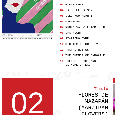
03
GIRLS LOST
04
LA BELLE SAISON
05
LIKE YOU MEAN IT
06
MARIPOSA
07
NUNCA VAS A ESTAR SOLO
08
SPA NIGHT
09
STARTING OVER
10
STORIES OF OUR LIVES
11
THAT’S NOT US
12
THE SUMMER OF SANGAILE
13
THÉO ET HUGO DANS
LE MÊME BATEAU
02
Título
FLORES DE
MAZAPÁN
(MARZIPAN
FLOWERS)