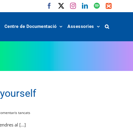
Facebook
X
Instagram
LinkedIn
Spotify
IVoox
Centre de Documentació
Assessories
yourself
a
omentaris tancats
[VÍDEO]
Descobreix
dres al [...]
BU