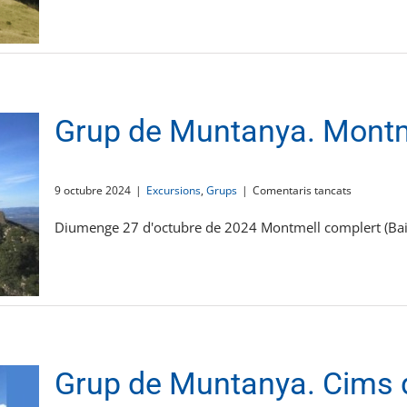
identitat
es
donen
la
mà
Grup de Muntanya. Montm
a
9 octubre 2024
|
Excursions
,
Grups
|
Comentaris tancats
Grup
de
Diumenge 27 d'octubre de 2024 Montmell complert (Baix
Muntanya.
Montmell
Grup de Muntanya. Cims 