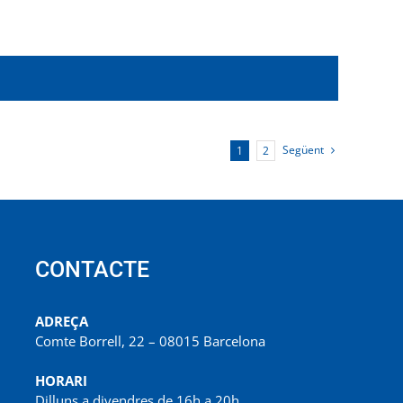
Següent
1
2
CONTACTE
ADREÇA
Comte Borrell, 22 – 08015 Barcelona
HORARI
Dilluns a divendres de 16h a 20h