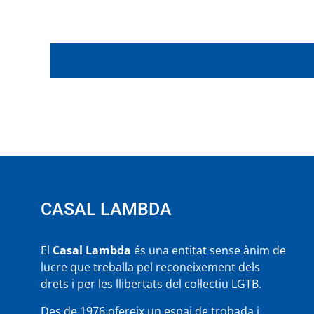
CASAL LAMBDA
El
Casal Lambda
és una entitat sense ànim de
lucre que treballa pel reconeixement dels
drets i per les llibertats del col·lectiu LGTB.
Des de 1976 ofereix un espai de trobada i