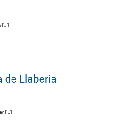
[...]
 de Llaberia
 [...]