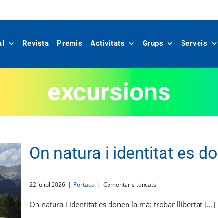
al
Revista
Premis
Activitats
Grups
Serveis
excursions
On natura i identitat es d
a
22 juliol 2026
|
Portada
|
Comentaris tancats
On
natura
On natura i identitat es donen la mà: trobar llibertat [...]
i