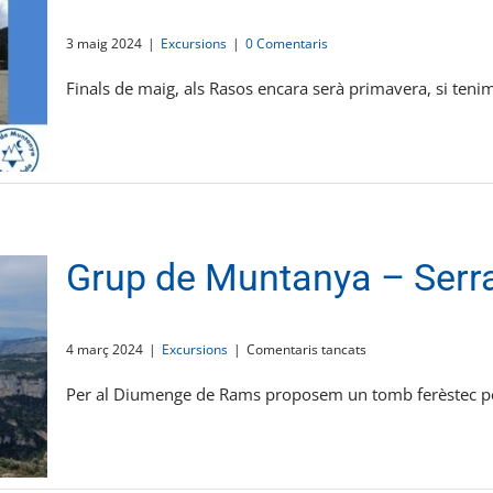
3 maig 2024
|
Excursions
|
0 Comentaris
Finals de maig, als Rasos encara serà primavera, si tenim 
Grup de Muntanya – Serra
a
4 març 2024
|
Excursions
|
Comentaris tancats
Grup
de
Per al Diumenge de Rams proposem un tomb ferèstec per
Muntanya
–
Serra
de
Llaberia