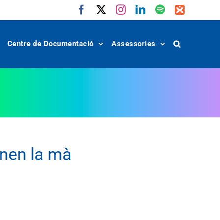
Facebook
X
Instagram
LinkedIn
Spotify
IVoox
Centre de Documentació
Assessories
onen la mà