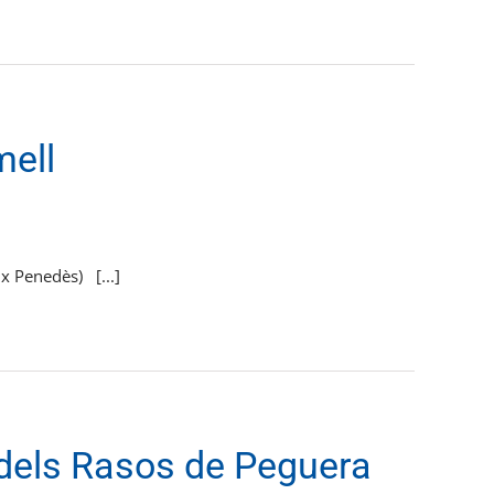
ell
 Penedès) [...]
dels Rasos de Peguera