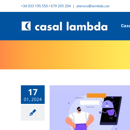
Skip
+34 933 195 550 / 679 205 204
|
atencio@lambda.cat
to
content
Cas
17
01, 2024