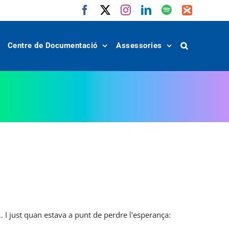
Facebook
X
Instagram
LinkedIn
Spotify
IVoox
Centre de Documentació
Assessories
r... I just quan estava a punt de perdre l'esperança: