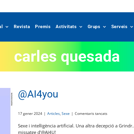
al
Revista
Premis
Activitats
Grups
Serveis
carles quesada
@AI4you
a
17 gener 2024
|
Articles
,
Sexe
|
Comentaris tancats
@AI4you
Sexe i intel·ligència artificial. Una altra decepció a Grind
missatge d’@AI4U!