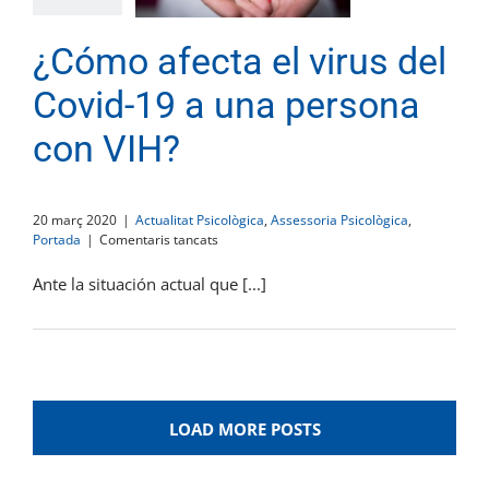
¿Cómo afecta el virus del
Covid-19 a una persona
con VIH?
20 març 2020
|
Actualitat Psicològica
,
Assessoria Psicològica
,
a
Portada
|
Comentaris tancats
¿Cómo
afecta
Ante la situación actual que [...]
el
virus
del
Covid-
19
a
una
LOAD MORE POSTS
persona
con
VIH?