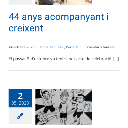
44 anys acompanyant i
creixent
a
14 octubre 2020
|
Actualitat Casal
,
Portada
|
Comentaris tancats
44
anys
El passat 9 d'octubre va tenir lloc l'acte de celebració [...]
acompa
i
creixent
2
05, 2020