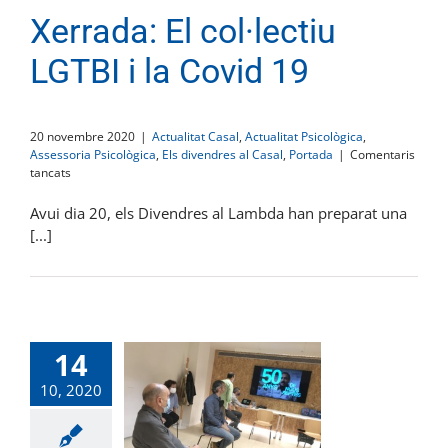
Xerrada: El col·lectiu
LGTBI i la Covid 19
20 novembre 2020
|
Actualitat Casal
,
Actualitat Psicològica
,
Assessoria Psicològica
,
Els divendres al Casal
,
Portada
|
Comentaris
a
tancats
Xerrada:
El
Avui dia 20, els Divendres al Lambda han preparat una
col·lectiu
[...]
LGTBI
i
la
Covid
19
14
10, 2020