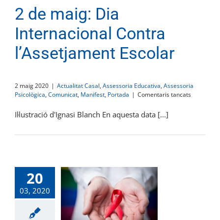
2 de maig: Dia
Internacional Contra
l’Assetjament Escolar
2 maig 2020
|
Actualitat Casal
,
Assessoria Educativa
,
Assessoria
a
Psicològica
,
Comunicat
,
Manifest
,
Portada
|
Comentaris tancats
2
de
Il·lustració d'Ignasi Blanch En aquesta data [...]
maig:
Dia
Internacio
Contra
l’Assetjam
Escolar
20
03, 2020