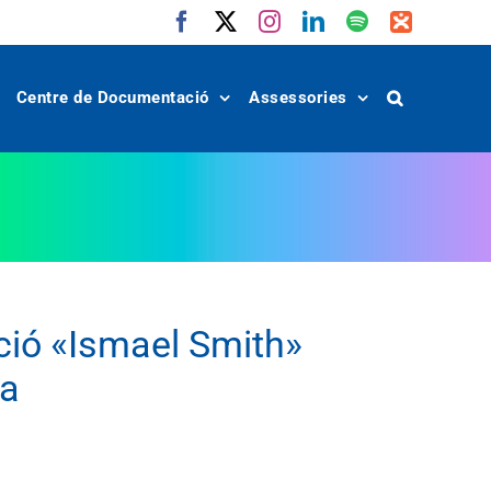
Facebook
X
Instagram
LinkedIn
Spotify
IVoox
Centre de Documentació
Assessories
ició «Ismael Smith»
la