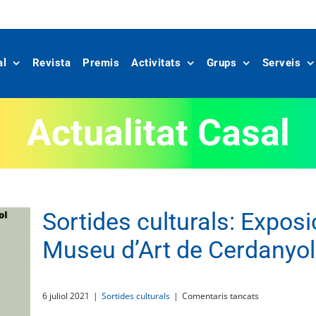
al
Revista
Premis
Activitats
Grups
Serveis
Actualitat Casal
Sortides culturals: Expos
Museu d’Art de Cerdanyo
a
6 juliol 2021
|
Sortides culturals
|
Comentaris tancats
Sortides