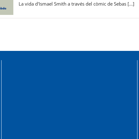
culturals:
La vida d'Ismael Smith a través del còmic de Sebas [...]
Exposició
«Ismael
Smith»
Museu
d’Art
de
Cerdanyola