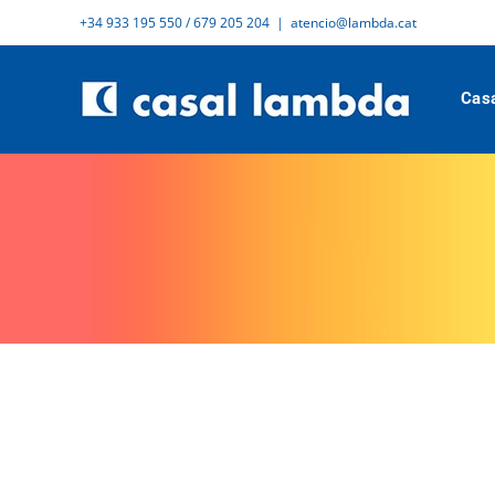
Skip
+34 933 195 550 / 679 205 204
|
atencio@lambda.cat
to
content
Cas