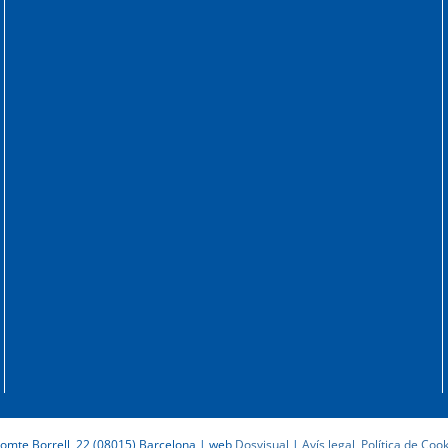
omte Borrell, 22 (08015) Barcelona | web
Dosvisual
|
Avís legal, Política de Cook