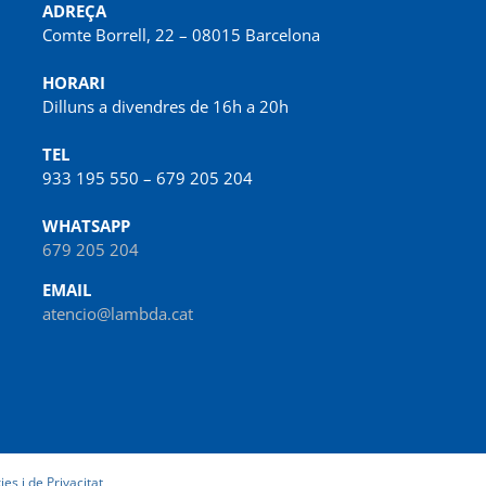
ADREÇA
Comte Borrell, 22 – 08015 Barcelona
HORARI
Dilluns a divendres de 16h a 20h
TEL
933 195 550 – 679 205 204
WHATSAPP
679 205 204
EMAIL
atencio@lambda.cat
ies i de Privacitat