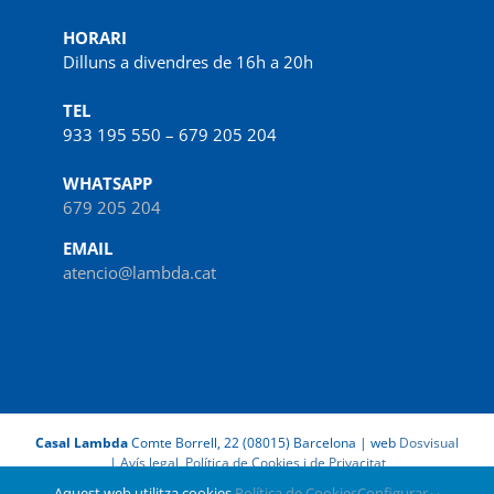
HORARI
Dilluns a divendres de 16h a 20h
TEL
933 195 550 – 679 205 204
WHATSAPP
679 205 204
EMAIL
atencio@lambda.cat
Casal Lambda
Comte Borrell, 22 (08015) Barcelona | web
Dosvisual
|
Avís legal, Política de Cookies i de Privacitat
Aquest web utilitza cookies.
Política de Cookies
Configurar