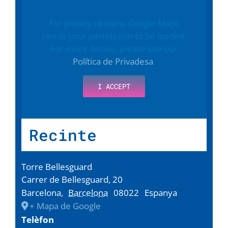
For privacy reasons Google Maps
needs your permission to be loaded.
For more details, please see our
Política de Privadesa
.
I ACCEPT
Recinte
Torre Bellesguard
Carrer de Bellesguard, 20
Barcelona
,
Barcelona
08022
Espanya
+ Mapa de Google
Telèfon