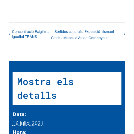
Concentració Exigim la
Sortides culturals: Exposició «Ismael
igualtat TRANS
Smith» Museu d’Art de Cerdanyola
Mostra els
detalls
Data:
16 juliol 2021
Hora: