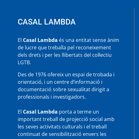
recinte
modernista,
11
CASAL LAMBDA
de
març
El
Casal Lambda
és una entitat sense ànim
de lucre que treballa pel reconeixement
dels drets i per les llibertats del col·lectiu
LGTB.
Des de 1976 ofereix un espai de trobada i
orientació, i un centre d’informació i
documentació sobre sexualitat dirigit a
professionals i investigadors.
El
Casal Lambda
porta a terme un
important treball de projecció social amb
les seves activitats culturals i el treball
continuat de sensibilització envers les