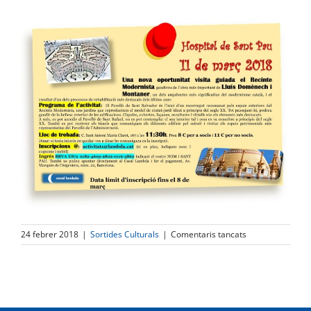
a
24 febrer 2018
|
Sortides Culturals
|
Comentaris tancats
Visita
a
l’Hospital
de
Sant
Pau,