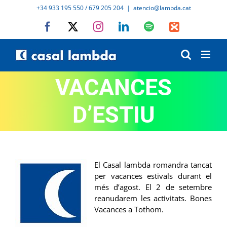
Skip
+34 933 195 550 / 679 205 204
|
atencio@lambda.cat
to
Facebook
X
Instagram
LinkedIn
Spotify
IVoox
content
VACANCES
D’ESTIU
El Casal lambda romandra tancat
per vacances estivals durant el
més d’agost. El 2 de setembre
reanudarem les activitats. Bones
Vacances a Tothom.