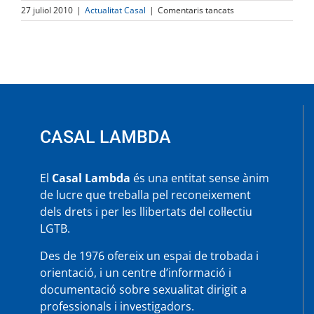
a
27 juliol 2010
|
Actualitat Casal
|
Comentaris tancats
VACANCES
D’ESTIU
CASAL LAMBDA
El
Casal Lambda
és una entitat sense ànim
de lucre que treballa pel reconeixement
dels drets i per les llibertats del col·lectiu
LGTB.
Des de 1976 ofereix un espai de trobada i
orientació, i un centre d’informació i
documentació sobre sexualitat dirigit a
professionals i investigadors.