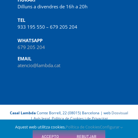
Dilluns a divendres de 16h a 20h
TEL
933 195 550 – 679 205 204
WHATSAPP
679 205 204
EMAIL
atencio@lambda.cat
Casal Lambda
Comte Borrell, 22 (08015) Barcelona | web
Dosvisual
|
Avís legal, Política de Cookies i de Privacitat
Aquest web utilitza cookies.
Política de Cookies
Configurar
Facebook
X
Instagram
LinkedIn
Spotify
IVoox
ACCEPTO
REBUTJAR