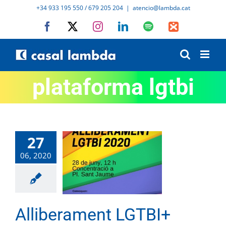
Skip
+34 933 195 550 / 679 205 204
|
atencio@lambda.cat
to
Facebook
X
Instagram
LinkedIn
Spotify
IVoox
content
plataforma lgtbi
27
06, 2020
Alliberament LGTBI+