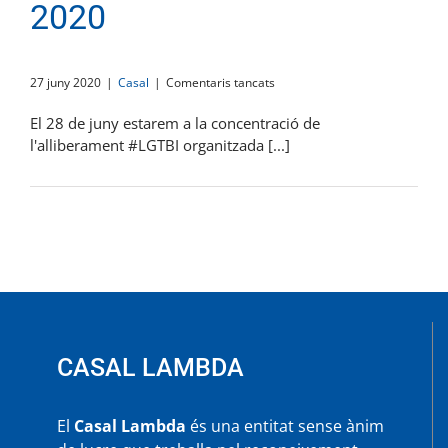
2020
a
27 juny 2020
|
Casal
|
Comentaris tancats
Alliberament
LGTBI+
El 28 de juny estarem a la concentració de
2020
l'alliberament #LGTBI organitzada [...]
CASAL LAMBDA
El
Casal Lambda
és una entitat sense ànim