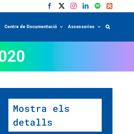
Facebook
X
Instagram
LinkedIn
Spotify
IVoox
Centre de Documentació
Assessories
2020
Mostra els
detalls