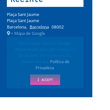
Plaça Sant Jaume
Plaça Sant Jaume
Barcelona
,
Barcelona
08002
+ Mapa de Google
For privacy reasons Google
Maps needs your permission to
be loaded. For more details,
please see our
Política de
Privadesa
.
I ACCEPT