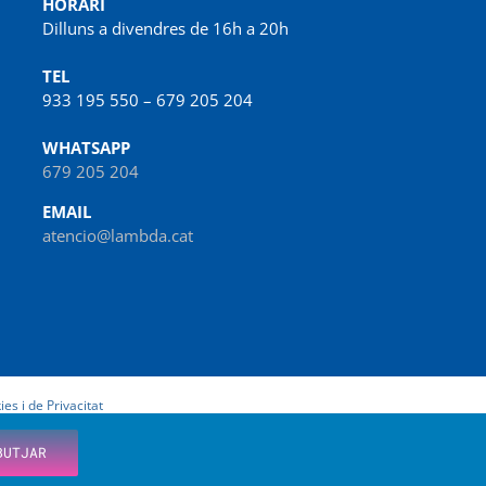
HORARI
Dilluns a divendres de 16h a 20h
TEL
933 195 550 – 679 205 204
WHATSAPP
679 205 204
EMAIL
atencio@lambda.cat
ies i de Privacitat
BUTJAR