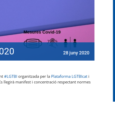
2020
28 juny 2020
ent
#
LGTBI
organitzada per la
Plataforma LGTBIcat
i
Es llegirà manifest i concentració respectant normes