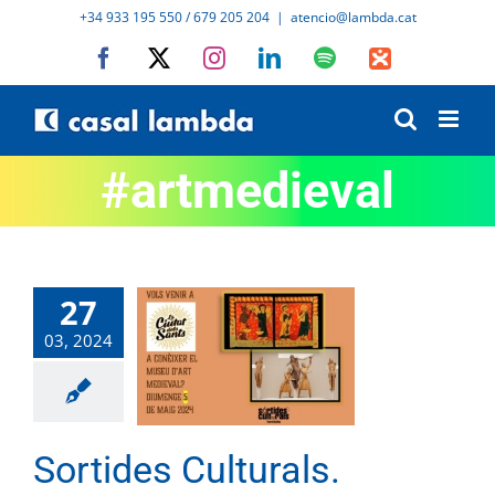
Skip
+34 933 195 550 / 679 205 204
|
atencio@lambda.cat
to
Facebook
X
Instagram
LinkedIn
Spotify
IVoox
content
#artmedieval
27
03, 2024
Sortides Culturals.