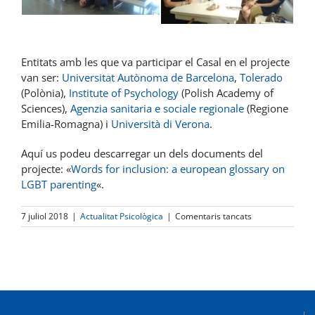
Entitats amb les que va participar el Casal en el projecte
van ser:
Universitat Autònoma de Barcelona
,
Tolerado
(Polònia),
Institute of Psychology
(Polish Academy of
Sciences),
Agenzia sanitaria e sociale regionale
(Regione
Emilia-Romagna) i
Università di Verona
.
Aquí us podeu descarregar un dels documents del
projecte: «
Words for inclusion: a european glossary on
LGBT parenting
«.
a
7 juliol 2018
|
Actualitat Psicològica
|
Comentaris tancats
Sessions
de
treball
del
projecte
europeu
«DOING