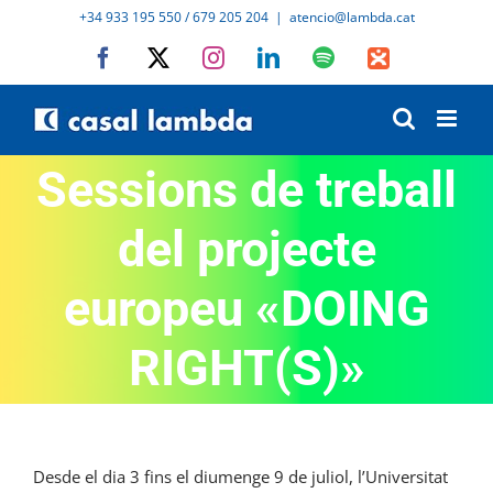
Skip
+34 933 195 550 / 679 205 204
|
atencio@lambda.cat
to
Facebook
X
Instagram
LinkedIn
Spotify
IVoox
content
Sessions de treball
del projecte
europeu «DOING
RIGHT(S)»
Desde el dia 3 fins el diumenge 9 de juliol, l’Universitat