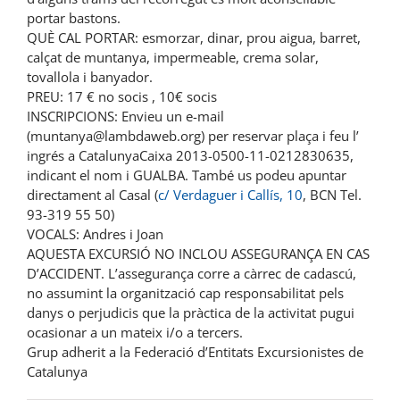
portar bastons.
QUÈ CAL PORTAR: esmorzar, dinar, prou aigua, barret,
calçat de muntanya, impermeable, crema solar,
tovallola i banyador.
PREU: 17 € no socis , 10€ socis
INSCRIPCIONS: Envieu un e-mail
(muntanya@lambdaweb.org) per reservar plaça i feu l’
ingrés a CatalunyaCaixa 2013-0500-11-0212830635,
indicant el nom i GUALBA. També us podeu apuntar
directament al Casal (
c/ Verdaguer i Callís, 10
, BCN Tel.
93-319 55 50)
VOCALS: Andres i Joan
AQUESTA EXCURSIÓ NO INCLOU ASSEGURANÇA EN CAS
D’ACCIDENT. L’assegurança corre a càrrec de cadascú,
no assumint la organització cap responsabilitat pels
danys o perjudicis que la pràctica de la activitat pugui
ocasionar a un mateix i/o a tercers.
Grup adherit a la Federació d’Entitats Excursionistes de
Catalunya