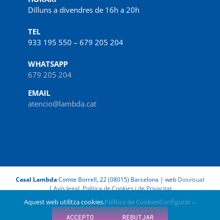
Dilluns a divendres de 16h a 20h
TEL
933 195 550 – 679 205 204
WHATSAPP
679 205 204
EMAIL
atencio@lambda.cat
Casal Lambda
Comte Borrell, 22 (08015) Barcelona | web
Dosvisual
|
Avís legal, Política de Cookies i de Privacitat
Aquest web utilitza cookies.
Política de Cookies
Configurar
Facebook
X
Instagram
LinkedIn
Spotify
IVoox
ACCEPTO
REBUTJAR