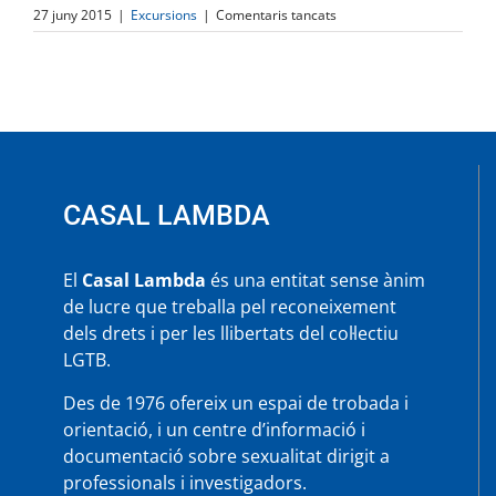
a
27 juny 2015
|
Excursions
|
Comentaris tancats
RIERA
DE
GUALBA
(Montseny)
CASAL LAMBDA
El
Casal Lambda
és una entitat sense ànim
de lucre que treballa pel reconeixement
dels drets i per les llibertats del col·lectiu
LGTB.
Des de 1976 ofereix un espai de trobada i
orientació, i un centre d’informació i
documentació sobre sexualitat dirigit a
professionals i investigadors.