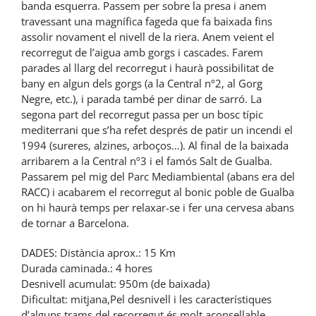
banda esquerra. Passem per sobre la presa i anem
travessant una magnífica fageda que fa baixada fins
assolir novament el nivell de la riera. Anem veient el
recorregut de l’aigua amb gorgs i cascades. Farem
parades al llarg del recorregut i haurà possibilitat de
bany en algun dels gorgs (a la Central nº2, al Gorg
Negre, etc.), i parada també per dinar de sarró. La
segona part del recorregut passa per un bosc típic
mediterrani que s’ha refet després de patir un incendi el
1994 (sureres, alzines, arboços…). Al final de la baixada
arribarem a la Central nº3 i el famós Salt de Gualba.
Passarem pel mig del Parc Mediambiental (abans era del
RACC) i acabarem el recorregut al bonic poble de Gualba
on hi haurà temps per relaxar-se i fer una cervesa abans
de tornar a Barcelona.
DADES: Distància aprox.: 15 Km
Durada caminada.: 4 hores
Desnivell acumulat: 950m (de baixada)
Dificultat: mitjana,Pel desnivell i les característiques
d’alguns trams del recorregut és molt aconsellable