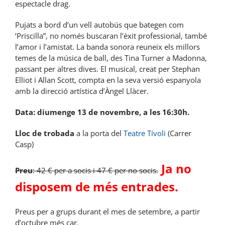
espectacle drag.
Pujats a bord d’un vell autobús que bategen com
‘Priscilla”, no només buscaran l’èxit professional, també
l’amor i l’amistat. La banda sonora reuneix els millors
temes de la música de ball, des Tina Turner a Madonna,
passant per altres dives. El musical, creat per Stephan
Elliot i Allan Scott, compta en la seva versió espanyola
amb la direcció artística d’Àngel Llàcer.
Data: diumenge 13 de novembre, a les 16:30h.
Lloc de trobada
a la porta del
Teatre Tívoli
(Carrer
Casp)
Ja no
Preu
: 42 € per a socis i 47 € per no socis.
disposem de més entrades.
Preus per a grups durant el mes de setembre, a partir
d’octubre més car.