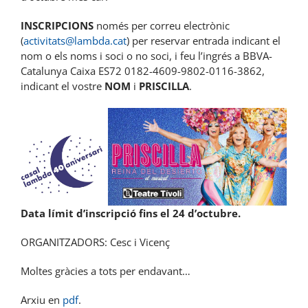
INSCRIPCIONS
només per correu electrònic
(
activitats@lambda.cat
) per reservar entrada indicant el
nom o els noms i soci o no soci, i feu l’ingrés a BBVA-
Catalunya Caixa ES72 0182-4609-9802-0116-3862,
indicant el vostre
NOM
i
PRISCILLA
.
Data límit d’inscripció fins el 24 d’octubre.
ORGANITZADORS: Cesc i Vicenç
Moltes gràcies a tots per endavant…
Arxiu en
pdf
.