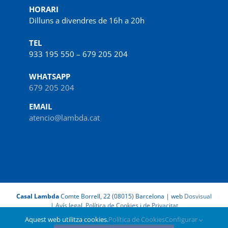
HORARI
Dilluns a divendres de 16h a 20h
TEL
933 195 550 – 679 205 204
WHATSAPP
679 205 204
EMAIL
atencio@lambda.cat
Casal Lambda
Comte Borrell, 22 (08015) Barcelona | web
Dosvisual
|
Avís legal, Política de Cookies i de Privacitat
Aquest web utilitza cookies.
Política de Cookies
Configurar