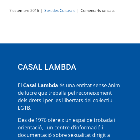
a
7 setembre 2016
|
Sortides Culturals
|
Comentaris tancats
Priscilla,
reina
del
desierto,
el
musical
CASAL LAMBDA
El
Casal Lambda
és una entitat sense ànim
de lucre que treballa pel reconeixement
dels drets i per les llibertats del col·lectiu
LGTB.
Des de 1976 ofereix un espai de trobada i
orientació, i un centre d’informació i
documentació sobre sexualitat dirigit a