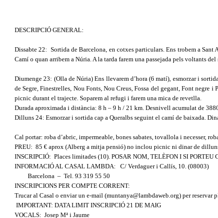
DESCRIPCIÓ GENERAL:
Dissabte 22:
Sortida de Barcelona, en cotxes particulars.
Ens trobem a Sant A
Camí o quan arribem a Núria. A la tarda farem una passejada pels voltants del 
Diumenge 23: (Olla de Núria) Ens llevarem d’hora (6 matí), esmorzar i sortid
de Segre, Finestrelles, Nou Fonts, Nou Creus, Fossa del gegant, Font negre i P
picnic durant el trajecte. Soparem al refugi i farem una mica de revetlla.
Durada aproximada i distància: 8 h – 9 h / 21 km. Desnivell acumulat de 3880 
Dilluns 24: Esmorzar i sortida cap a Queralbs seguint el camí de baixada. Dina
Cal portar: roba d’abric, impermeable, bones sabates, tovallola i necesser, rob
PREU:
85 € aprox (Alberg a mitja pensió) no inclou picnic ni dinar de dillun
INSCRIPCIÓ:
Places limitades (10). POSAR NOM, TELÈFON I SI PORTEU
INFORMACIÓ AL CASAL LAMBDA:
C/ Verdaguer i Callís, 10. (08003)
Barcelona
–
Tel. 93 319 55 50
INSCRIPCIONS PER COMPTE CORRENT:
Trucar al Casal o enviar un e-mail (muntanya@lambdaweb.org) per reservar pl
IMPORTANT: DATA LIMIT INSCRIPCIÓ 21 DE MAIG
VOCALS:
Josep Mª i Jaume