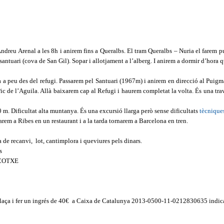
ndreu Arenal a les 8h i anirem fins a Queralbs.
El tram Queralbs – Nuria el farem p
santuari (cova de San Gil). Sopar i allotjament a l’alberg. I anirem a dormir d’hora
a a peu des del refugi. Passarem pel Santuari (1967m) i anirem en direcció al Puig
ic de l’Aguila. Allà baixarem cap al Refugi i haurem completat la volta. És una trav
m. Dificultat alta muntanya. És una excursió llarga però sense dificultats
tècnique
rem a Ribes en un restaurant i a la tarda tornarem a Barcelona en tren.
a de recanvi,
lot, cantimplora i queviures pels dinars.
s
 COTXE
aça i fer un ingrés de 40€
a Caixa de Catalunya 2013-0500-11-0212830635 indica