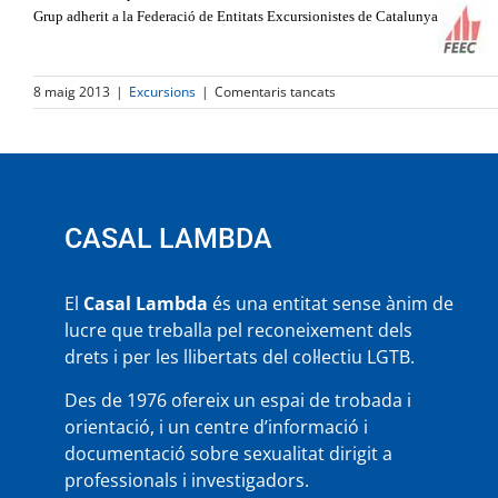
Grup adherit a la Federació de Entitats Excursionistes de Catalunya
a
8 maig 2013
|
Excursions
|
Comentaris tancats
OLLA
DE
NÚRIA
II
(Ripollès)
CASAL LAMBDA
El
Casal Lambda
és una entitat sense ànim de
lucre que treballa pel reconeixement dels
drets i per les llibertats del col·lectiu LGTB.
Des de 1976 ofereix un espai de trobada i
orientació, i un centre d’informació i
documentació sobre sexualitat dirigit a
professionals i investigadors.