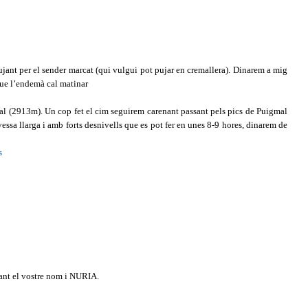
ujant per el sender marcat (qui vulgui pot pujar en cremallera). Dinarem a mig
 que l’endemà cal matinar
mal (2913m). Un cop fet el cim seguirem carenant passant pels pics de Puigmal
essa llarga i amb forts desnivells que es pot fer en unes 8-9 hores, dinarem de
s
nt el vostre nom i NURIA.