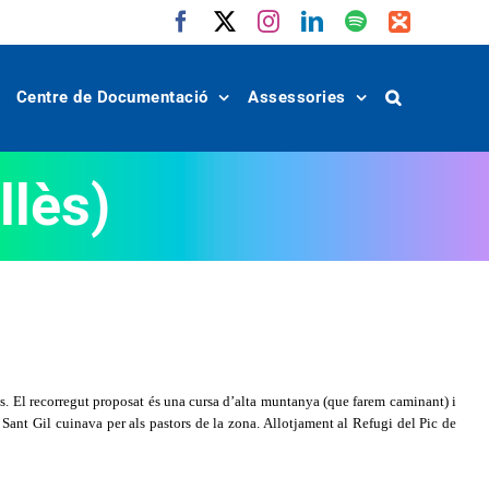
Facebook
X
Instagram
LinkedIn
Spotify
IVoox
Centre de Documentació
Assessories
llès)
xes. El recorregut proposat és una cursa d’alta muntanya (que farem caminant) i
 Sant Gil cuinava per als pastors de la zona. Allotjament al Refugi del Pic de