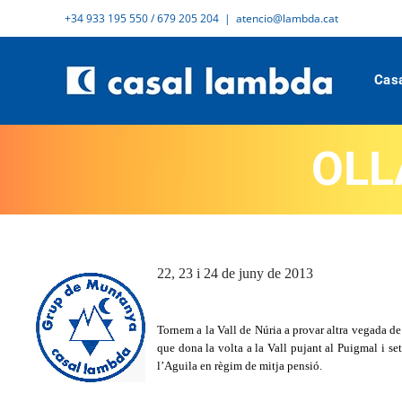
Skip
+34 933 195 550 / 679 205 204
|
atencio@lambda.cat
to
content
Cas
OLLA
22, 23 i 24 de juny de 2013
Tornem a la Vall de Núria a provar altra vegada de 
que dona la volta a la Vall pujant al Puigmal i se
l’Aguila en règim de mitja pensió.