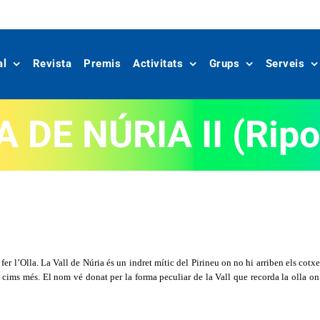
al
Revista
Premis
Activitats
Grups
Serveis
 DE NÚRIA II (Ripo
fer l’Olla. La Vall de Núria és un indret mític del Pirineu on no hi arriben els cot
t cims més. El nom vé donat per la forma peculiar de la Vall que recorda la olla on