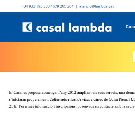
Skip
+34 933 195 550 / 679 205 204
|
atencio@lambda.cat
to
content
Cas
El Casal es proposa començar l’any 2012 ampliant els seus serveis, una deman
s’iniciaran properament:
Taller sobre tast de vins
, a càrrec de Quim Piera, i
Cu
21 h.
Per a més informació i inscripcions, poseu-vos en contacte amb la secret