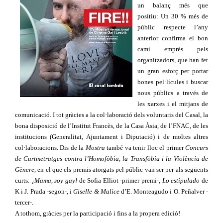
un balanç més que
positiu: Un 30 % més de
públic respecte l’any
anterior confirma el bon
camí emprés pels
organitzadors, que han fet
un gran esforç per portar
bones pel·lícules i buscar
nous públics a través de
les xarxes i el mitjans de
comunicació. I tot gràcies a la col·laboració dels voluntaris del Casal, la
bona disposició de l’Institut Francès, de la Casa Àsia, de l’FNAC, de les
institucions (Generalitat, Ajuntament i Diputació) i de moltes altres
col·laboracions. Dis de la
Mostra
també va tenir lloc el primer
Concurs
de Curtmetratges contra l’Homofòbia, la Transfòbia i la Violència de
Gènere
, en el que els premis atorgats pel públic van ser per als següents
curts:
¡Mama, soy gay!
de Sofia Elliot -primer premi-,
Lo estipulado
de
K i J. Prada -segon-, i
Giselle & Malice
d’E. Monteagudo i O. Peñalver -
tercer-.
A tothom, gràcies per la participació i fins a la propera edició!