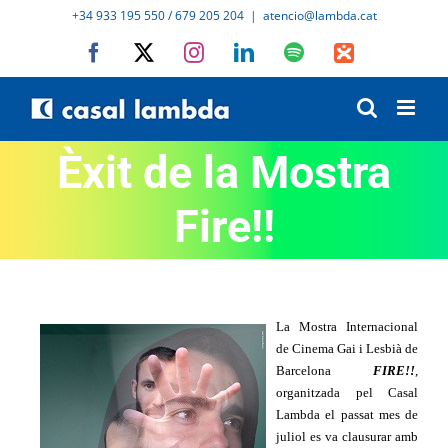
Skip
+34 933 195 550 / 679 205 204
|
atencio@lambda.cat
to
Facebook
X
Instagram
LinkedIn
Spotify
IVoox
content
Èxit de la Mostra
Fire!!
La Mostra Internacional
de Cinema Gai i Lesbià de
Barcelona
FIRE!!
,
organitzada pel Casal
Lambda el passat mes de
juliol es va clausurar amb