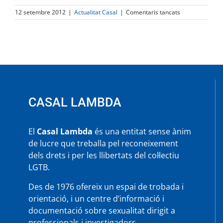
a
12 setembre 2012
|
Actualitat Casal
|
Comentaris tancats
Èxit
de
la
Mostra
Fire!!
CASAL LAMBDA
El
Casal Lambda
és una entitat sense ànim
de lucre que treballa pel reconeixement
dels drets i per les llibertats del col·lectiu
LGTB.
Des de 1976 ofereix un espai de trobada i
orientació, i un centre d’informació i
documentació sobre sexualitat dirigit a
professionals i investigadors.