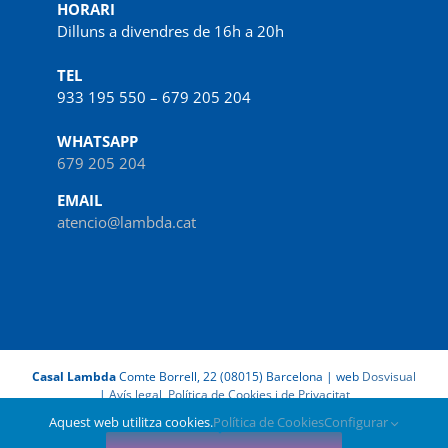
HORARI
Dilluns a divendres de 16h a 20h
TEL
933 195 550 – 679 205 204
WHATSAPP
679 205 204
EMAIL
atencio@lambda.cat
Casal Lambda
Comte Borrell, 22 (08015) Barcelona | web
Dosvisual
|
Avís legal, Política de Cookies i de Privacitat
Aquest web utilitza cookies.
Política de Cookies
Configurar