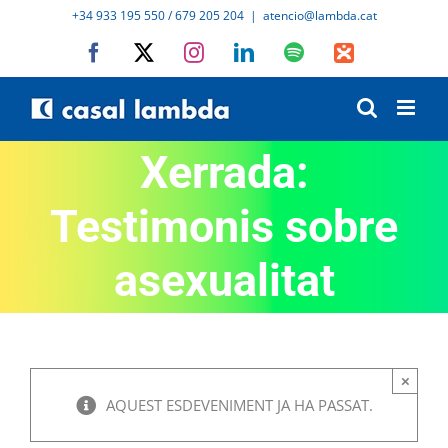
Skip
+34 933 195 550 / 679 205 204
|
atencio@lambda.cat
to
Facebook
X
Instagram
LinkedIn
Spotify
IVoox
content
Xerrada:
Testimonis sobre
asexualitat
×
AQUEST ESDEVENIMENT JA HA PASSAT.