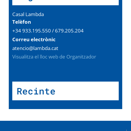
Casal Lambda
Telèfon
+34 933.195.550 / 679.205.204
Correu electrònic
atencio@lambda.cat
Visualitza el lloc web de Organitzador
Recinte