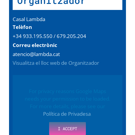
Organitzador
Casal Lambda
Telèfon
+34 933.195.550 / 679.205.204
Correu electrònic
atencio@lambda.cat
Visualitza el lloc web de Organitzador
For privacy reasons Google Maps
needs your permission to be loaded.
For more details, please see our
Política de Privadesa
.
I ACCEPT