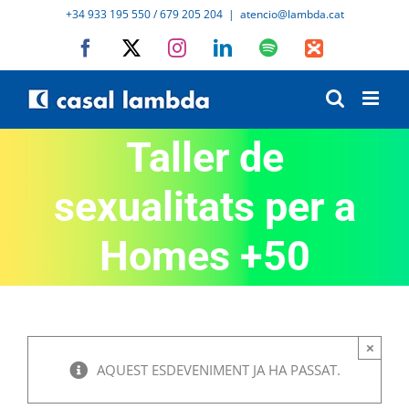
Skip
+34 933 195 550 / 679 205 204
|
atencio@lambda.cat
to
Facebook
X
Instagram
LinkedIn
Spotify
IVoox
content
Taller de
sexualitats per a
Homes +50
×
AQUEST ESDEVENIMENT JA HA PASSAT.