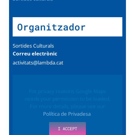
Organitzador
Sortides Culturals
Correu electrònic
activitats@lambda.cat
For privacy reasons Google Maps
needs your permission to be loaded.
For more details, please see our
Política de Privadesa
.
I ACCEPT