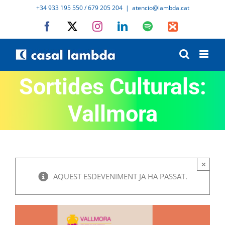
Skip
+34 933 195 550 / 679 205 204
|
atencio@lambda.cat
to
Facebook
X
Instagram
LinkedIn
Spotify
IVoox
content
Sortides Culturals:
Vallmora
×
AQUEST ESDEVENIMENT JA HA PASSAT.