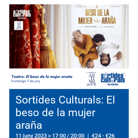
Sortides Culturals: El
beso de la mujer
araña
11 juny 2023 > 17:00
/
20:00
|
€24 - €26