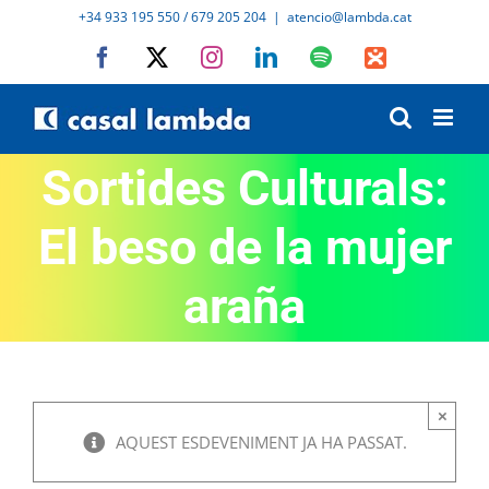
Skip
+34 933 195 550 / 679 205 204
|
atencio@lambda.cat
to
Facebook
X
Instagram
LinkedIn
Spotify
IVoox
content
Sortides Culturals:
El beso de la mujer
araña
×
AQUEST ESDEVENIMENT JA HA PASSAT.