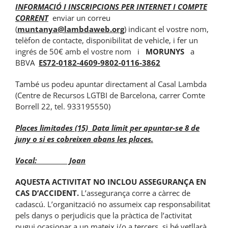
INFORMACIÓ I INSCRIPCIONS PER INTERNET I COMPTE
CORRENT
enviar un correu
(
muntanya@lambdaweb.org
) indicant el vostre nom,
telèfon de contacte, disponibilitat de vehicle, i fer un
ingrés de 50€ amb el vostre nom i
MORUNYS
a
BBVA
ES72-0182-4609-9802-0116-3862
També us podeu apuntar directament al Casal Lambda
(Centre de Recursos LGTBI de Barcelona, carrer Comte
Borrell 22, tel. 933195550)
Places limitades (15) Data límit per apuntar-se 8 de
juny o si es cobreixen abans les places.
Vocal: Joan
AQUESTA ACTIVITAT NO INCLOU ASSEGURANÇA EN
CAS D’ACCIDENT.
L’assegurança corre a càrrec de
cadascú. L’organització no assumeix cap responsabilitat
pels danys o perjudicis que la pràctica de l’activitat
pugui ocasionar a un mateix i/o a tercers, si bé vetllarà