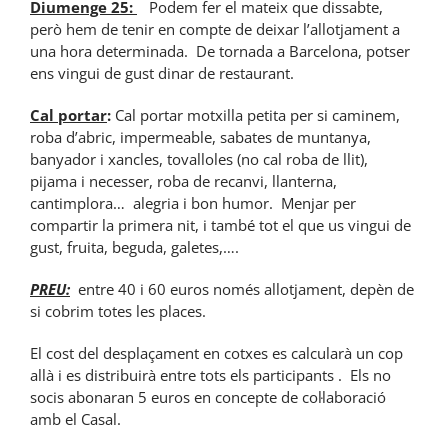
Diumenge 25:
Podem fer el mateix que dissabte,
però hem de tenir en compte de deixar l’allotjament a
una hora determinada. De tornada a Barcelona, potser
ens vingui de gust dinar de restaurant.
Cal portar
:
Cal portar motxilla petita per si caminem,
roba d’abric, impermeable, sabates de muntanya,
banyador i xancles, tovalloles (no cal roba de llit),
pijama i necesser, roba de recanvi, llanterna,
cantimplora… alegria i bon humor. Menjar per
compartir la primera nit, i també tot el que us vingui de
gust, fruita, beguda, galetes,….
PREU:
entre 40 i 60 euros només allotjament, depèn de
si cobrim totes les places.
El cost del desplaçament en cotxes es calcularà un cop
allà i es distribuirà entre tots els participants . Els no
socis abonaran 5 euros en concepte de col·laboració
amb el Casal.