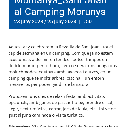
Muntanya_Sant Joan
al Camping Morunys
23 juny 2023
/
25 juny 2023
|
€50
Aquest any celebrarem la Revetlla de Sant Joan i tot el
cap de setmana en un càmping. Com que ja no estem
acostumats a dormir en tendes i potser tampoc en
tindríem prou per tothom, hem reservat uns bungalous
molt còmodes, equipats amb lavabos i dutxes, en un
càmping que té molts arbres, piscina. i un entorn
meravellós per poder gaudir de la natura.
Proposem uns dies de relax i festa, amb activitats
opcionals, amb ganes de passar-ho bé, prendre el sol,
llegir, sentir música, xerrar, jocs de taula, etc. i si ve de
gust alguna caminada o visita turística.
Divendres 23:
Sortida a les 16.00 de Barcelona, (Metro