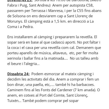
Fabra i Puig, Sant Andreu) Anem per autopista C58,
passarem per Terrassa i Manresa, i per la C55 fins abans
de Solsona on ens desviarem cap a Sant Llorenç de
Morunys. El càmping està a 1,5 km. en direcció a La
Coma i a Pedra.
Ens instal·larem al càmping i prepararem la revetlla. El
sopar serà en base al que cadascú aporti. No pot faltar i
la coca i el cava per una revetlla com cal. Demanem que
porteu aparells de música, altaveus, etc, per fer molta
xerinola i ballar fins a la matinada…. No us talleu amb
el beure i l’alegria…
Dissabte 24:
Podem esmorzar al mateix càmping i
decidim les activitats del dia. Anem a comprar i fem un
bon dinar, una paella, etc,…. també hi ha barbacoes.
Caminem fins al les Fonts del Cardener (7 km anada). O
anem, en cotxes al Port del Comte, Sant Llorenç,
Tuixén… També podem comprar pel sopar