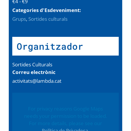
€4 - €9
Categories d'Esdeveniment:
Grups
,
Sortides culturals
Organitzador
Sortides Culturals
Correu electrònic
activitats@lambda.cat
For privacy reasons Google Maps
needs your permission to be loaded.
For more details, please see our
Política de Privadesa
.