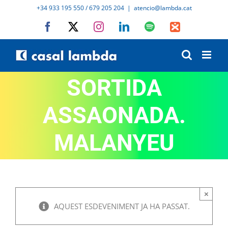
Skip
+34 933 195 550 / 679 205 204
|
atencio@lambda.cat
to
Facebook
X
Instagram
LinkedIn
Spotify
IVoox
content
SORTIDA
ASSAONADA.
MALANYEU
×
AQUEST ESDEVENIMENT JA HA PASSAT.