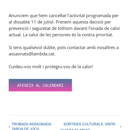
Anunciem que hem cancel·lat l’activitat programada per
al dissabte 11 de juliol. Prenem aquesta decisió per
prevenció i seguretat de tothom davant l’onada de calor
actual. La salut de les persones és la nostra prioritat.
Si tens qualsevol dubte, pots contactar amb nosaltres a
assaonats@lambda.cat.
Cuideu-vos molt i protegiu-vos de la calor!
AFEGEIX AL CALENDARI
TROBADA ASSAONADA.
SORTIDES CULTURALS. VISITA
TARDA DE JOCS
GUIADA AL MNAC