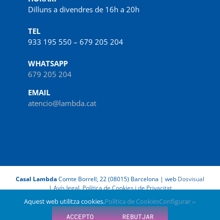
Dilluns a divendres de 16h a 20h
TEL
933 195 550 – 679 205 204
WHATSAPP
679 205 204
EMAIL
atencio@lambda.cat
Casal Lambda
Comte Borrell, 22 (08015) Barcelona | web
Dosvisual
|
Avís legal, Política de Cookies i de Privacitat
Aquest web utilitza cookies.
Política de Cookies
Configurar
Facebook
X
Instagram
LinkedIn
Spotify
IVoox
ACCEPTO
REBUTJAR