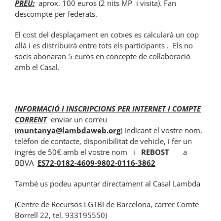
PREU:
aprox. 100 euros (2 nits MP i visita). Fan
descompte per federats.
El cost del desplaçament en cotxes es calcularà un cop
allà i es distribuirà entre tots els participants . Els no
socis abonaran 5 euros en concepte de col·laboració
amb el Casal.
INFORMACIÓ I INSCRIPCIONS PER INTERNET I COMPTE
CORRENT
enviar un correu
(
muntanya@lambdaweb.org
) indicant el vostre nom,
telèfon de contacte, disponibilitat de vehicle, i fer un
ingrés de 50€ amb el vostre nom i
REBOST
a
BBVA
ES72-0182-4609-9802-0116-3862
També us podeu apuntar directament al Casal Lambda
(Centre de Recursos LGTBI de Barcelona, carrer Comte
Borrell 22, tel. 933195550)