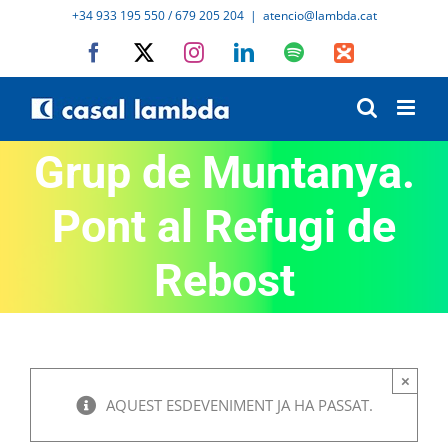
Skip
+34 933 195 550 / 679 205 204
|
atencio@lambda.cat
to
Facebook
X
Instagram
LinkedIn
Spotify
IVoox
content
Grup de Muntanya.
Pont al Refugi de
Rebost
×
AQUEST ESDEVENIMENT JA HA PASSAT.