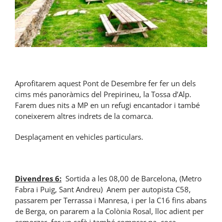
Aprofitarem aquest Pont de Desembre fer fer un dels
cims més panoràmics del Prepirineu, la Tossa d’Alp.
Farem dues nits a MP en un refugi encantador i també
coneixerem altres indrets de la comarca.
Desplaçament en vehicles particulars.
Divendres 6:
Sortida a les 08,00 de Barcelona, (Metro
Fabra i Puig, Sant Andreu) Anem per autopista C58,
passarem per Terrassa i Manresa, i per la C16 fins abans
de Berga, on pararem a la Colònia Rosal, lloc adient per
esmorzar, fer un cafè i també comprar pa, coca,