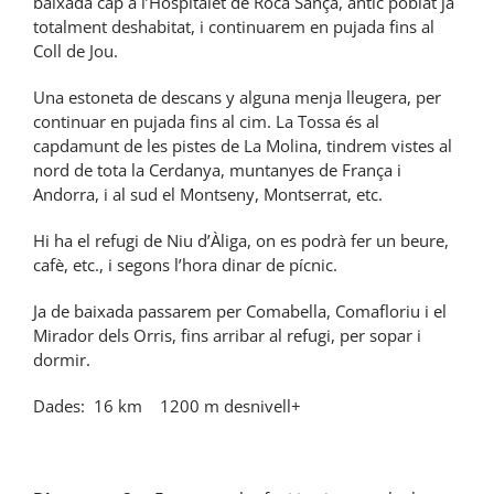
baixada cap a l’Hospitalet de Roca Sança, antic poblat ja
totalment deshabitat, i continuarem en pujada fins al
Coll de Jou.
Una estoneta de descans y alguna menja lleugera, per
continuar en pujada fins al cim. La Tossa és al
capdamunt de les pistes de La Molina, tindrem vistes al
nord de tota la Cerdanya, muntanyes de França i
Andorra, i al sud el Montseny, Montserrat, etc.
Hi ha el refugi de Niu d’Àliga, on es podrà fer un beure,
cafè, etc., i segons l’hora dinar de pícnic.
Ja de baixada passarem per Comabella, Comafloriu i el
Mirador dels Orris, fins arribar al refugi, per sopar i
dormir.
Dades: 16 km 1200 m desnivell+