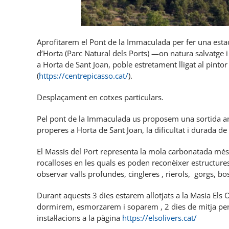
Aprofitarem el Pont de la Immaculada per fer una estada
d’Horta (Parc Natural dels Ports) —on natura salvatge i
a Horta de Sant Joan, poble estretament lligat al pintor
(
https://centrepicasso.cat/
).
Desplaçament en cotxes particulars.
Pel pont de la Immaculada us proposem una sortida a
properes a Horta de Sant Joan, la dificultat i durada de 
El Massís del Port representa la mola carbonatada mé
rocalloses en les quals es poden reconèixer estructur
observar valls profundes, cingleres , rierols, gorgs, bosc
Durant aquests 3 dies estarem allotjats a la Masia Els 
dormirem, esmorzarem i soparem , 2 dies de mitja pen
instal·lacions a la pàgina
https://elsolivers.cat/