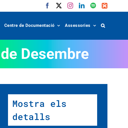
Facebook
X
Instagram
LinkedIn
Spotify
IVoox
Centre de Documentació
Assessories
t de Desembre
Mostra els
detalls