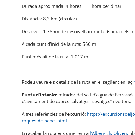
Durada aproximada: 4 hores + 1 hora per dinar
Distància: 8,3 km (circular)
Desnivell: 1.385m de desnivell acumulat (suma dels me
Alçada punt d’inici de la ruta: 560 m
Punt més alt de la ruta: 1.017 m
Podeu veure els detalls de la ruta en el següent enllaç
Punts d’interès:
mirador del salt d’aigua de Ferrassó,
d’avistament de cabres salvatges “sovatges” i voltors.
Altres referències de l’excursió:
https://excursionsdelj
roques-de-benet.html
En acabar la ruta ens dirigirem a
l’Alberg Els Olivers
ubi