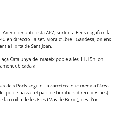
l). Anem per autopista AP7, sortim a Reus i agafem la
40 en direcció Falset, Móra d’Ebre i Gandesa, on ens
ent a Horta de Sant Joan.
 Plaça Catalunya del mateix poble a les 11.15h, on
cament ubicada a
ís dels Ports seguint la carretera que mena a l’àrea
 del poble passat el parc de bombers direcció Arnes).
la cruïlla de les Eres (Mas de Burot), des d’on