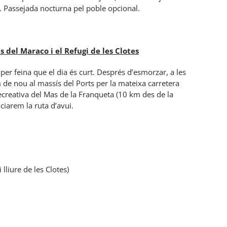
m. Passejada nocturna pel poble opcional.
 del Maraco i el Refugi de les Clotes
 per feina que el dia és curt. Després d’esmorzar, a les
 de nou al massís del Ports per la mateixa carretera
recreativa del Mas de la Franqueta (10 km des de la
iciarem la ruta d’avui.
liure de les Clotes)