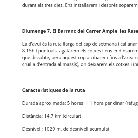
durant els tres dies. Ens instal·larem i després sopare
Diumenge 7, El Barranc del Carrer Ample, les Rases
La d’avui és la ruta llarga del cap de setmana i cal anar
8.15h i puntuals, agafarem els cotxes i ens endinsarem
que dissabte, però aquest cop arribarem fins a l’àrea 
cruïlla d’entrada al massís), on deixarem els cotxes i in
Característiques de la ruta
Durada aproximada: 5 hores + 1 hora per dinar (refugi l
Distància: 14,7 km (circular)
Desnivell: 1029 m. de desnivell acumulat.