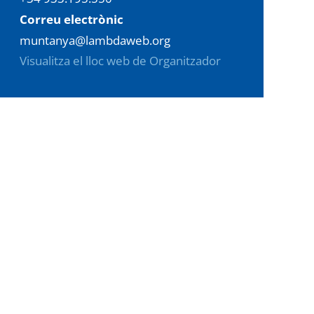
Correu electrònic
muntanya@lambdaweb.org
Visualitza el lloc web de Organitzador