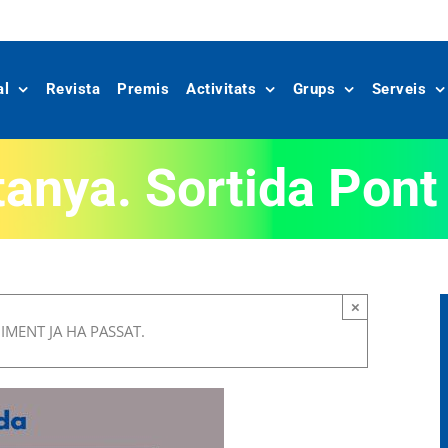
al
Revista
Premis
Activitats
Grups
Serveis
anya. Sortida Pon
×
MENT JA HA PASSAT.