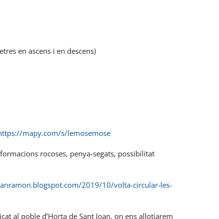
tres en ascens i en descens)
https://mapy.com/s/lemosemose
 formacions rocoses, penya-segats, possibilitat
oanramon.blogspot.com/2019/10/volta-circular-les-
cat al poble d’Horta de Sant Joan, on ens allotjarem