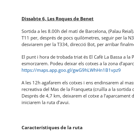
Dissabte 6, Les Roques de Benet
Sortida a les 8.00h del matí de Barcelona, (Palau Reia
T11 per, després de pocs quilòmetres, seguir per la N3
desviarem per la T334, direcció Bot, per arribar finalm
El punt i hora de trobada triat és El Cafè La Bassa a la
esmorzarem. Podeu deixar els cotxes a la zona d’apar
https://maps.app.goo.gl/gwG9hLWhHn1B1vpz9
A les 12h agafarem els cotxes i ens endinsarem al mass
recreativa del Mas de la Franqueta (cruïlla a la sortida
Després de 4,7 km, deixarem el cotxe a l’aparcament de 
iniciarem la ruta d’avui.
Característiques de la ruta