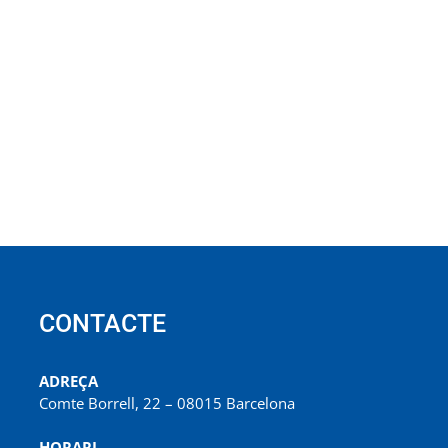
CONTACTE
ADREÇA
Comte Borrell, 22 – 08015 Barcelona
HORARI