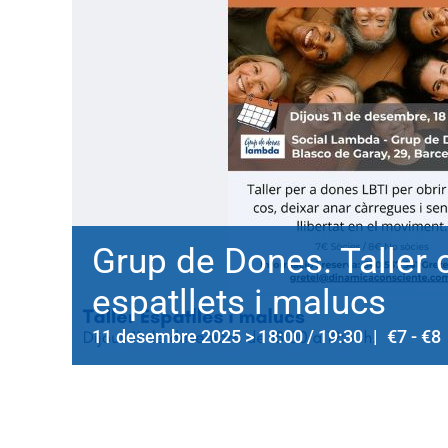
Grup de Dones. Taller 
espatllets i malucs
11 desembre 2025 > 18:00
/
19:30
|
€7 - €8