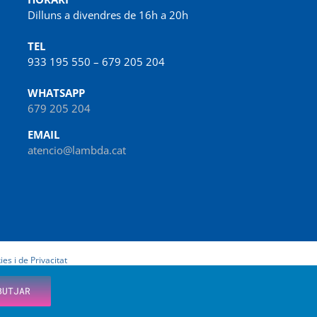
Dilluns a divendres de 16h a 20h
TEL
933 195 550 – 679 205 204
WHATSAPP
679 205 204
EMAIL
atencio@lambda.cat
ies i de Privacitat
BUTJAR