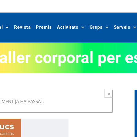
al
Revista
Premis
Activitats
Grups
Serveis
ller corporal per e
×
MENT JA HA PASSAT.