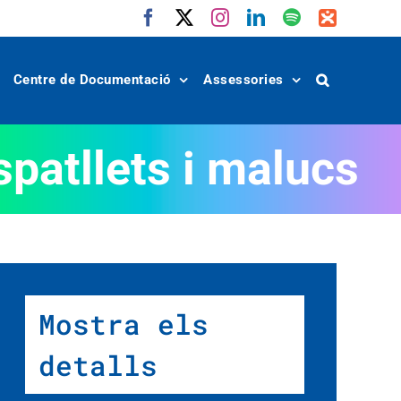
Facebook
X
Instagram
LinkedIn
Spotify
IVoox
Centre de Documentació
Assessories
spatllets i malucs
Mostra els
detalls