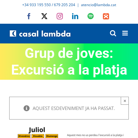
Skip
+34 933 195 550 / 679 205 204
|
atencio@lambda.cat
to
Facebook
X
Instagram
LinkedIn
Spotify
IVoox
content
Grup de joves:
Excursió a la platja
×
AQUEST ESDEVENIMENT JA HA PASSAT.