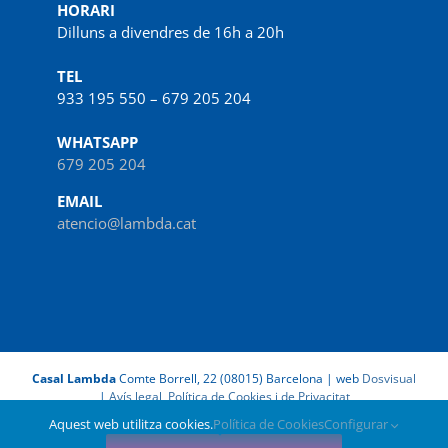
HORARI
Dilluns a divendres de 16h a 20h
TEL
933 195 550 – 679 205 204
WHATSAPP
679 205 204
EMAIL
atencio@lambda.cat
Casal Lambda
Comte Borrell, 22 (08015) Barcelona | web
Dosvisual
|
Avís legal, Política de Cookies i de Privacitat
Aquest web utilitza cookies.
Política de Cookies
Configurar