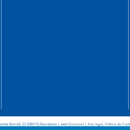
omte Borrell, 22 (08015) Barcelona | web
Dosvisual
|
Avís legal, Política de Cook