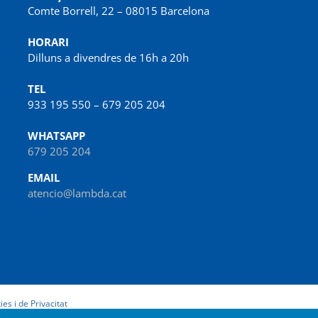
Comte Borrell, 22 – 08015 Barcelona
HORARI
Dilluns a divendres de 16h a 20h
TEL
933 195 550 – 679 205 204
WHATSAPP
679 205 204
EMAIL
atencio@lambda.cat
ies i de Privacitat