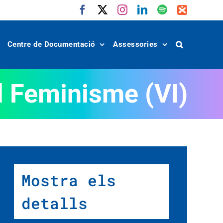
Facebook
X
Instagram
LinkedIn
Spotify
IVoox
Centre de Documentació
Assessories
l Feminisme (VI)
Mostra els
detalls