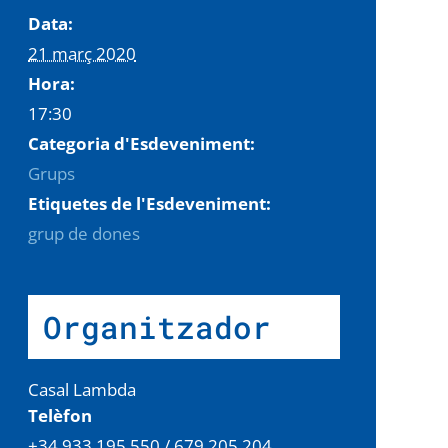
Data:
21 març 2020
Hora:
17:30
Categoria d'Esdeveniment:
Grups
Etiquetes de l'Esdeveniment:
grup de dones
Organitzador
Casal Lambda
Telèfon
+34 933.195.550 / 679.205.204