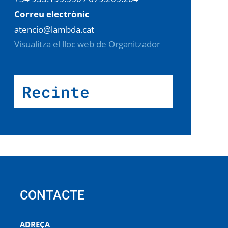
Correu electrònic
atencio@lambda.cat
Visualitza el lloc web de Organitzador
Recinte
CONTACTE
ADREÇA