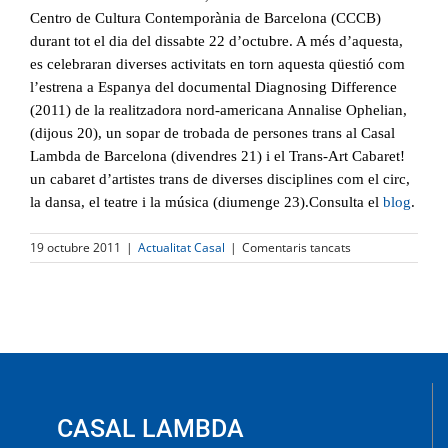
Centro de Cultura Contemporània de Barcelona (CCCB)
durant tot el dia del dissabte 22 d’octubre. A més d’aquesta,
es celebraran diverses activitats en torn aquesta qüestió com
l’estrena a Espanya del documental Diagnosing Difference
(2011) de la realitzadora nord-americana Annalise Ophelian,
(dijous 20), un sopar de trobada de persones trans al Casal
Lambda de Barcelona (divendres 21) i el Trans-Art Cabaret!
un cabaret d’artistes trans de diverses disciplines com el circ,
la dansa, el teatre i la música (diumenge 23).Consulta el
blog
.
a
19 octubre 2011
|
Actualitat Casal
|
Comentaris tancats
DIA
INTERNACIONAL
PER
LA
DESPATOLOGITZ
TRANS
CASAL LAMBDA