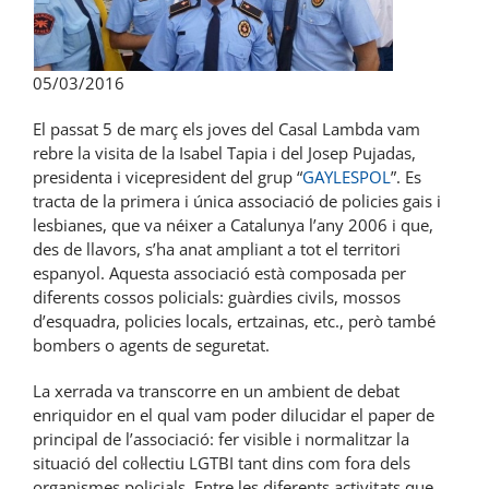
05/03/2016
El passat 5 de març els joves del Casal Lambda vam
rebre la visita de la Isabel Tapia i del Josep Pujadas,
presidenta i vicepresident del grup “
GAYLESPOL
”. Es
tracta de la primera i única associació de policies gais i
lesbianes, que va néixer a Catalunya l’any 2006 i que,
des de llavors, s’ha anat ampliant a tot el territori
espanyol. Aquesta associació està composada per
diferents cossos policials: guàrdies civils, mossos
d’esquadra, policies locals, ertzainas, etc., però també
bombers o agents de seguretat.
La xerrada va transcorre en un ambient de debat
enriquidor en el qual vam poder dilucidar el paper de
principal de l’associació: fer visible i normalitzar la
situació del col·lectiu LGTBI tant dins com fora dels
organismes policials. Entre les diferents activitats que