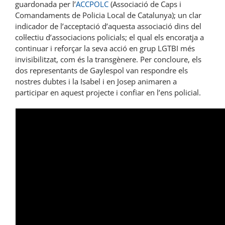
guardonada per l’
ACCPOLC
(Associació de Caps i
Comandaments de Policia Local de Catalunya); un clar
indicador de l’acceptació d’aquesta associació dins del
col·lectiu d’associacions policials; el qual els encoratja a
continuar i reforçar la seva acció en grup LGTBI més
invisibilitzat, com és la transgènere. Per concloure, els
dos representants de Gaylespol van respondre els
nostres dubtes i la Isabel i en Josep animaren a
participar en aquest projecte i confiar en l’ens policial.