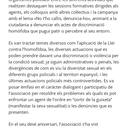
realitzen destaquen les sessions formatives dirigides als
agents, els col·loquis amb altres col·lectius i la campanya
amb el lema «No t’ho callis, denuncia-ho», animant a la
ciutadania a denunciar els actes de discriminació
homòfoba que pugui patir o percebre al seu entorn.
Es van tractar temes diversos com l’aplicació de la Llei
contra l’homofòbia, les diverses actuacions que es
poden prendre davant una discriminació o violència per
la condició sexual; ja siguin administratives o penals, les
divergències de com es viu la diversitat sexual en els
diferents grups policials i al territori espanyol, i les
últimes actuacions policials més controvertides. Es va
posar èmfasi en el caràcter dialogant i participatiu de
l’associació per resoldre els problemes als quals es pot
enfrontar un agent de l’ordre en “sortir de la guixeta”
(manifestar la seva sexualitat) o les denúncies que es
presenten.
En el seu desè aniversari, l’associació s’ha vist