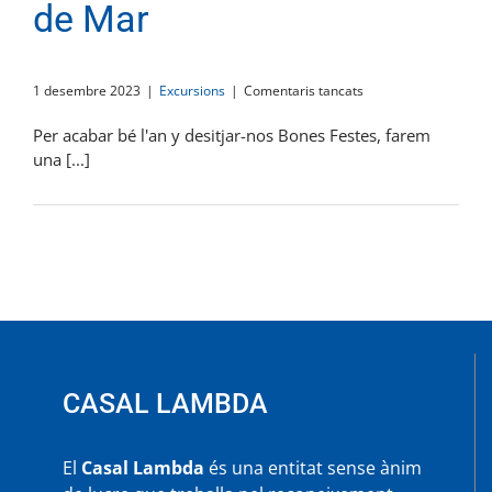
de Mar
a
1 desembre 2023
|
Excursions
|
Comentaris tancats
Grup
de
Per acabar bé l'an y desitjar-nos Bones Festes, farem
Muntanya.
una [...]
Canet
de
Mar
CASAL LAMBDA
El
Casal Lambda
és una entitat sense ànim