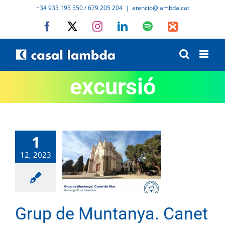
Skip
+34 933 195 550 / 679 205 204
|
atencio@lambda.cat
to
Facebook
X
Instagram
LinkedIn
Spotify
IVoox
content
excursió
1
12, 2023
Grup de Muntanya. Canet