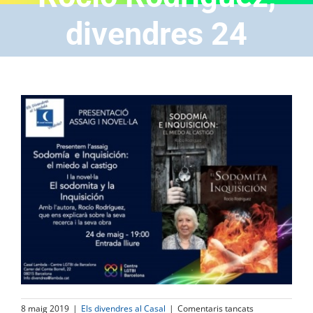
divendres 24
a
8 maig 2019
|
Els divendres al Casal
|
Comentaris tancats