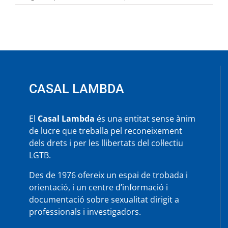
«Sodomía
e
inquisición:
el
miedo
al
castigo»
i
«El
CASAL LAMBDA
sodomita
y
la
inquisición»
El
Casal Lambda
és una entitat sense ànim
de
de lucre que treballa pel reconeixement
Rocío
dels drets i per les llibertats del col·lectiu
Rodríguez,
divendres
LGTB.
24
Des de 1976 ofereix un espai de trobada i
orientació, i un centre d’informació i
documentació sobre sexualitat dirigit a
professionals i investigadors.