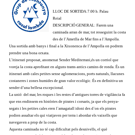
LLOC DE SORTIDA:7.00 h. Palau
Reial
DESCRIPCIÓ GENERAL: Farem una
caminada arran de mar, tot resseguint la costa
des de l’Ametlla de Mar fins a l’Ampolla.
Una sortida amb banys i final a la Xixonenca de l’Ampolla on podrem
prendre una bona orxata.
L’itinerari proposat, anomenat Sender Mediterrani,és un corriol que
voreja la costa aprofitant en alguns trams antics camins de ronda. És un
itinerari amb cales petites sense aglomeracions, ports naturals, llacunes
costaneres i zones humides de gran valor ecològic. És en definitiva un
sender d’una bellesa excepcional.
La unió
del mar, les roques i les restes d’antigues torres de vigilància fa
que ens endinsem en històries de pirates i corsaris, ja que els penya-
segats i les petites cales eren l`amagatall idoni des d`on els pirates
podien assaltar els qui viatjaven per terra i abordar els vaixells que
navegaven a prop de la costa.
Aquesta caminada no té cap dificultat pels desnivells, el què