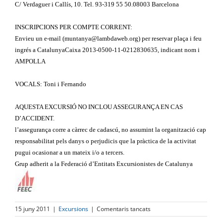
C/ Verdaguer i Callís, 10. Tel. 93-319 55 50.08003 Barcelona
INSCRIPCIONS PER COMPTE CORRENT:
Envieu un e-mail (muntanya@lambdaweb.org) per reservar plaça i feu
ingrés a CatalunyaCaixa 2013-0500-11-0212830635, indicant nom i
AMPOLLA
VOCALS: Toni i Fernando
AQUESTA EXCURSIÓ NO INCLOU ASSEGURANÇA EN CAS
D’ACCIDENT.
l’assegurança corre a càrrec de cadascú, no assumint la organització cap
responsabilitat pels danys o perjudicis que la pràctica de la activitat
pugui ocasionar a un mateix i/o a tercers.
Grup adherit a la Federació d’Entitats Excursionistes de Catalunya
a
15 juny 2011
|
Excursions
|
Comentaris tancats
SENDER