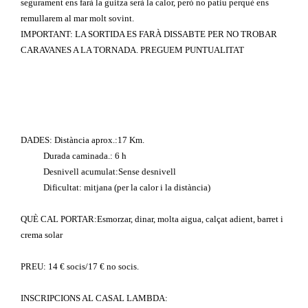
segurament ens farà la guitza serà la calor, però no patiu perquè ens
remullarem al mar molt sovint.
IMPORTANT: LA SORTIDA ES FARÀ DISSABTE PER NO TROBAR
CARAVANES A LA TORNADA. PREGUEM PUNTUALITAT
DADES:
Distància aprox.:17 Km.
Durada caminada.: 6 h
Desnivell acumulat:Sense desnivell
Dificultat: mitjana (per la calor i la distància)
QUÈ CAL PORTAR:Esmorzar, dinar, molta aigua, calçat adient, barret i
crema solar
PREU: 14 € socis/17 € no socis.
INSCRIPCIONS AL CASAL LAMBDA: