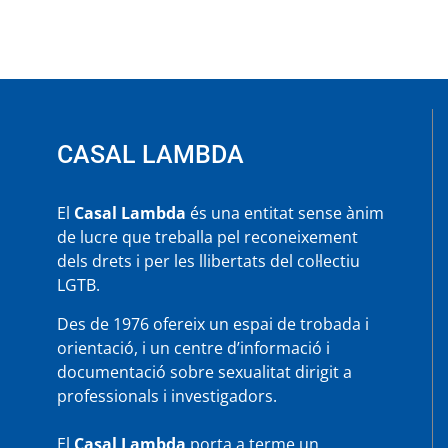
MEDITERRANI
(De
l’Ametlla
de
Mar
a
l’Ampolla)
CASAL LAMBDA
El
Casal Lambda
és una entitat sense ànim
de lucre que treballa pel reconeixement
dels drets i per les llibertats del col·lectiu
LGTB.
Des de 1976 ofereix un espai de trobada i
orientació, i un centre d’informació i
documentació sobre sexualitat dirigit a
professionals i investigadors.
El
Casal Lambda
porta a terme un