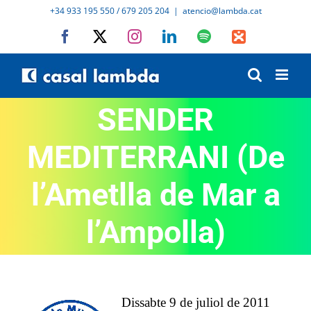
Skip
+34 933 195 550 / 679 205 204
|
atencio@lambda.cat
to
Facebook
X
Instagram
LinkedIn
Spotify
IVoox
content
SENDER
MEDITERRANI (De
l’Ametlla de Mar a
l’Ampolla)
Dissabte 9 de juliol de 2011