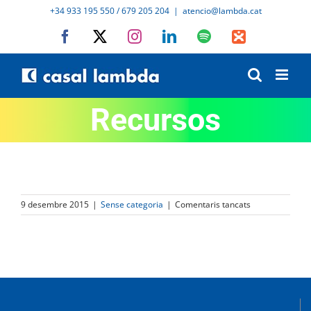
Skip
+34 933 195 550 / 679 205 204
|
atencio@lambda.cat
to
Facebook
X
Instagram
LinkedIn
Spotify
IVoox
content
Recursos
a
9 desembre 2015
|
Sense categoria
|
Comentaris tancats
Recursos