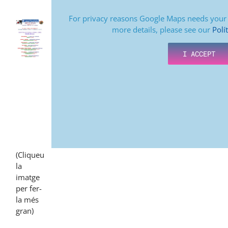
For privacy reasons Google Maps needs your 
more details, please see our
Polí
I ACCEPT
(Cliqueu
la
imatge
per fer-
la més
gran)